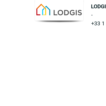
LODG
-
+33 1