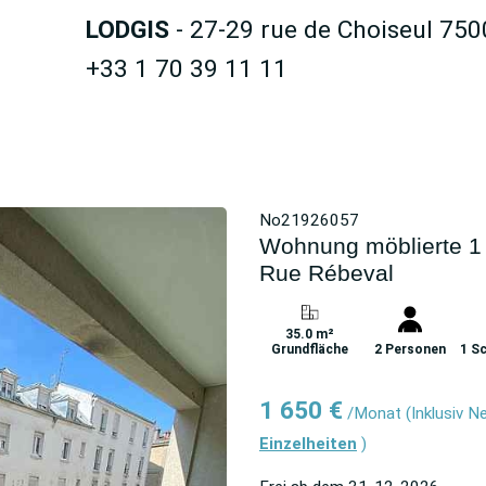
LODGIS
- 27-29 rue de Choiseul 750
+33 1 70 39 11 11
No21926057
Wohnung möblierte 1 
Rue Rébeval
35.0 m²
Grundfläche
2 Personen
1 S
1 650 €
/Monat
(Inklusiv 
Einzelheiten
)