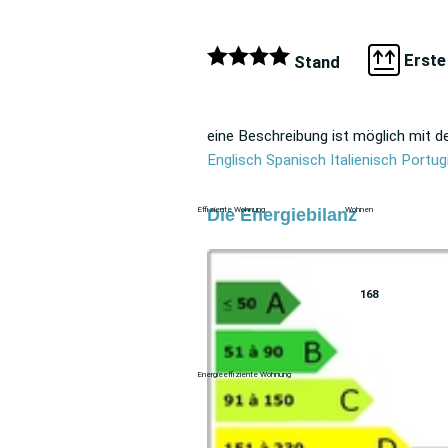
Erste
Stand
eine Beschreibung ist möglich mit
Englisch
Spanisch
Italienisch
Portug
Die Energiebilanz
Effiziente Wohnung
Wohnen
168
Energieeffiziente Wohnung