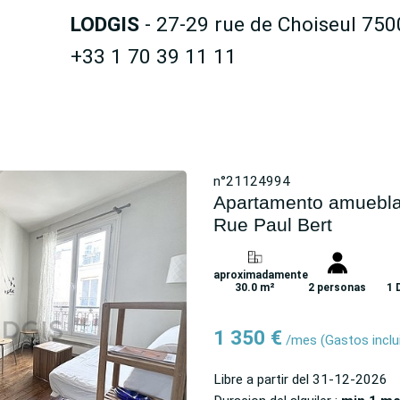
LODGIS
- 27-29 rue de Choiseul 750
+33 1 70 39 11 11
n°21124994
Apartamento amueblad
Rue Paul Bert
aproximadamente
30.0 m²
2 personas
1 
1 350 €
/mes
(Gastos inclu
Libre a partir del
31-12-2026