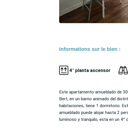
Informations sur le bien :
4° planta ascensor
Este apartamento amueblado de 30 
necesario para hacerle sentir "com
Bert, en un barrio animado del distrito 11 de Paris. Formado por 2
conectado con los medios de transporte (Faidherbe - Chaligny/M
habitaciones, tiene 1 dormitorio. Este apartamento en alquiler
8), encontrará cerca de su vivienda amueblada numerosos
amueblado puede alojar hasta 2 personas. Este ap
comercios y servicios (Carnicero, Bar, Panadería, Escu
luminoso y tranquilo, esta en un 4° con ascensor, tiene todo lo