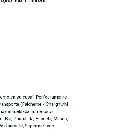
es(es)
max 11 meses
Parque, Farmacia, Lavanderia, Restaurante, Supermercado).