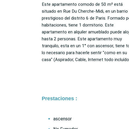
Este apartamento comodo de 50 m² está
Lavadora, ropa de cama, Puerta blindada).
situado en Rue Du Cherche-Midi, en un barrio
Perfectamente conectado con los medios de
prestigioso del distrito 6 de Paris. Formado por 2
transporte parisinos (Sèvres - Babylone/M 10, M
habitaciones, tiene 1 dormitorio. Este
12, Vaneau/M 10, Saint-Placide/M 4), encontrará
apartamento en alquiler amueblado puede alo
cerca de su vivienda amueblada numeros
hasta 2 personas. Este apartamento muy
comercios y servicios (Carnicero, Panadería, Bar,
tranquilo, esta en un 1° con ascensor, tiene todo
Gimnasio, Kiosco, Lavandería, Farmacia,
lo necesario para hacerle sentir "como en su
casa" (Aspirador, Cable, Internet todo incluído,
Prestaciones :
ascensor