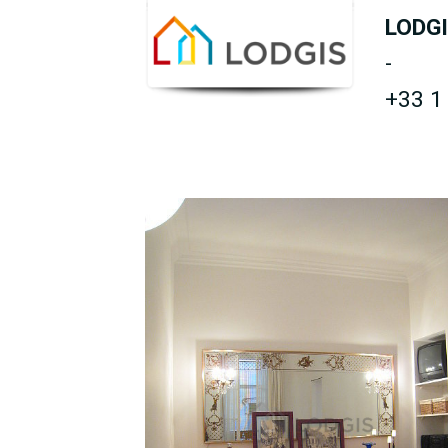
LODG
-
+33 1