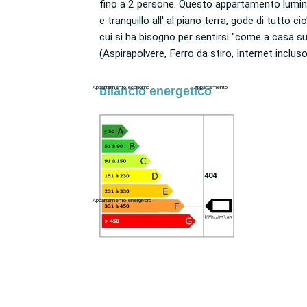
fino a 2 persone. Questo appartamento luminoso
(Maraichers/M 9), vicino al vostro alloggio
e tranquillo all' al piano terra, gode di tutto cio' di
troverete molti negozi e servizi (Macelleria,
cui si ha bisogno per sentirsi "come a casa s
Fornaio, Bar/birreria, Alimentari, Lavander
(Aspirapolvere, Ferro da stiro, Internet incluso,
bilancio energetico
Appartamento economo
Appartamento
404
Appartamento energivoro