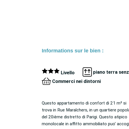
Informations sur le bien :
piano terra sen
Livello
Commerci nei dintorni
Questo appartamento di confort di 21 m² si
Lavatrice, Biancheria, Tovaglie e asciugami da
trova in Rue Maraîchers, in un quartiere popolare
cucina, Porta blindata, Asciugabiancheria,
del 20ième distretto di Parigi. Questo atipico
Internet via WIFI). Perfettamente collegato al
monolocale in affitto ammobiliato puo' accogl
resto della città grazie ai trasporti pubblici par