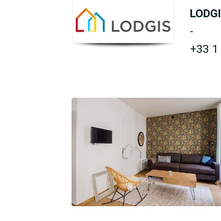
LODG
-
+33 1