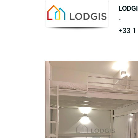
LODG
-
+33 1