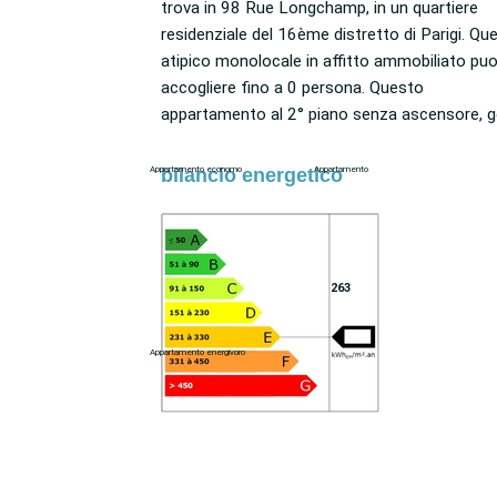
trova in 98 Rue Longchamp, in un quartiere
"come a casa sua". Perfettamente collegato al
residenziale del 16ème distretto di Parigi. Questo
resto della città grazie ai trasporti pubblici parigini
atipico monolocale in affitto ammobiliato puo
(Rue de la Pompe - Avenue Georges Mandel/
accogliere fino a 0 persona. Questo
9), vicino al vostro alloggio troverete molti negozi
appartamento al 2° piano senza ascensore, gode
bilancio energetico
Appartamento economo
Appartamento
263
Appartamento energivoro