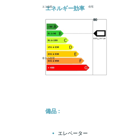
エネルギー効率
エコ住宅
住宅
80
非エコ住宅
備品 :
エレベーター