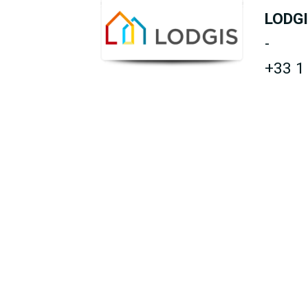
LODG
-
+33 1