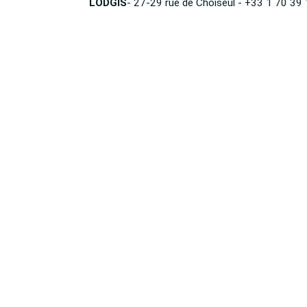
LODGIS
- 27-29 rue de Choiseul - +33 1 70 39