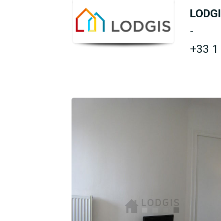
LODG
-
+33 1