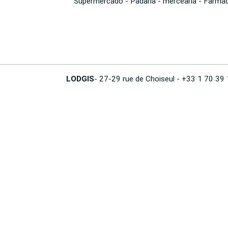
Supermercado - Padaria - mercearia - Farmác
LODGIS
- 27-29 rue de Choiseul - +33 1 70 39