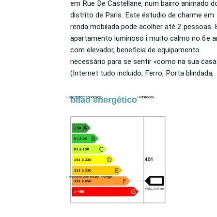
em Rue De Castellane, num bairro animado do 8
público (Havre - Caumartin/M 3, M 9, RER A,
distrito de Paris. Este éstudio de charme em
Madeleine/M 8, M 12, M 14, Saint-Augustin/M 9,
renda mobilada pode acolher até 2 pessoas. Este
M 12, M 13, M 14, RER E), você encontrará perto
apartamento luminoso i muito calmo no 6e a
do apartamento mobilado numerosos comér
com elevador, beneficia de equipamento
e serviços (Supermercado, Restaurante,
necessário para se sentir «como na sua casa»
Farmácia, mercearia, Restaurante-cervejaria,
(Internet tudo incluído, Ferro, Porta blindada,
bilão energético
Habitação economica
Habitação
401
Habitação con muita energia