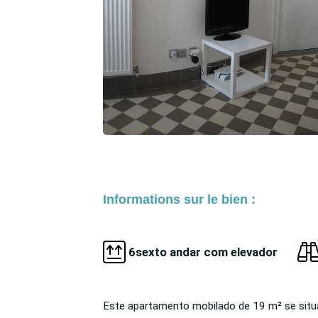
Informations sur le bien :
6sexto andar com elevador
Este apartamento mobilado de 19 m² se situa
Cabo). Perfeitamente servido por transporte