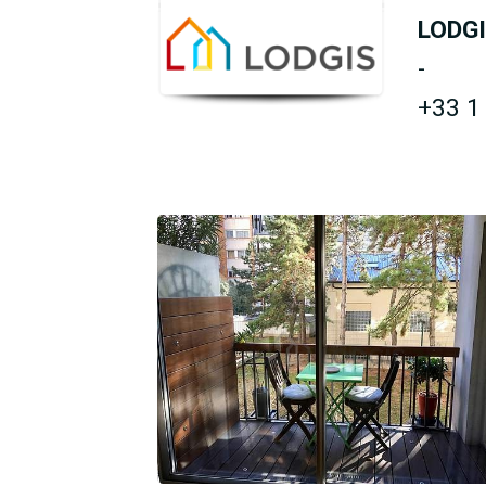
LODG
-
+33 1