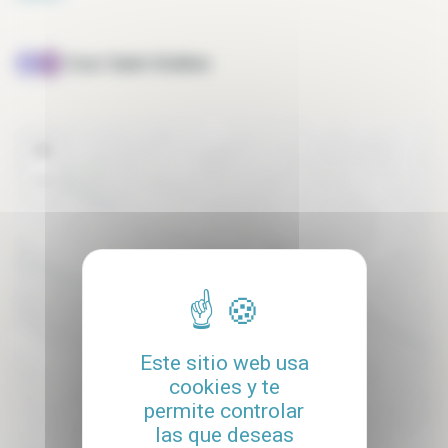
Cour Saint-Emilion
+
−
Este sitio web usa
cookies y te
permite controlar
las que deseas