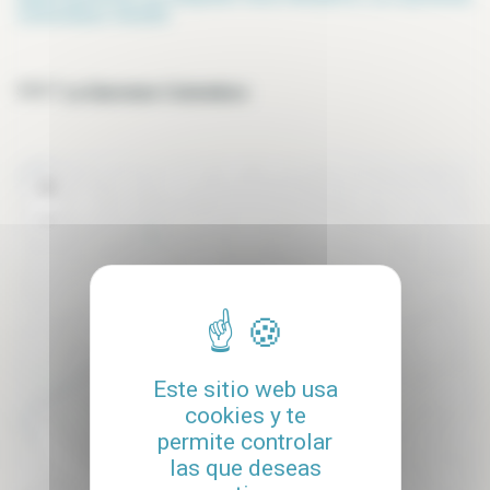
Colombes 92250
La Garenne Colombes
SNCF
+
−
Este sitio web usa
cookies y te
permite controlar
las que deseas