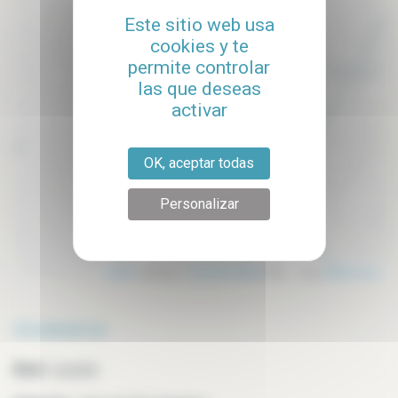
Este sitio web usa
cookies y te
permite controlar
las que deseas
activar
OK, aceptar todas
Personalizar
Leaflet
| données ©
OpenStreetMap
/ODbL - rendu
OSM France
Alrededores
Nivel :
popular