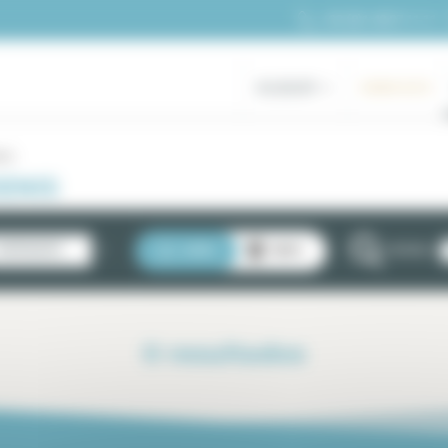
+33 (0)1 48 07 11 11
ALQUILER
GAMA ALTA
nis
ENIS
NOVEDADES
LISTA
MAPA
FILTROS
0
resultados