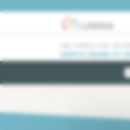
Panel de gestión de cookies
Lodgis
Inmobiliario
En venta
Seine st-de
VENTA SEINE ST-D