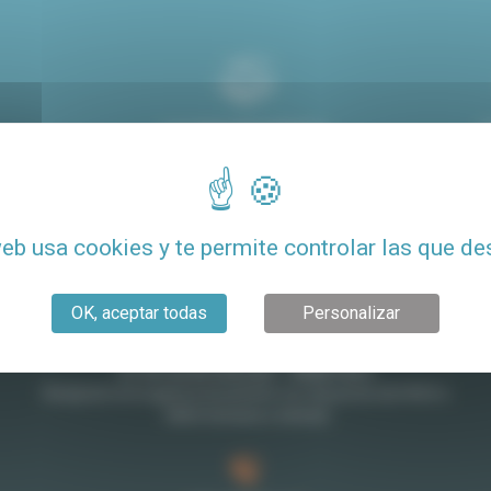
ACOMPAÑAMIENTO
PERSONALIZADO
web usa cookies y te permite controlar las que de
Contacto
OK, aceptar todas
Personalizar
27-29 rue de Choiseul - 75002 Paris
Recepción en la agencia únicamente con cita previa (de 9h30 a
18h30 de lunes a viernes)