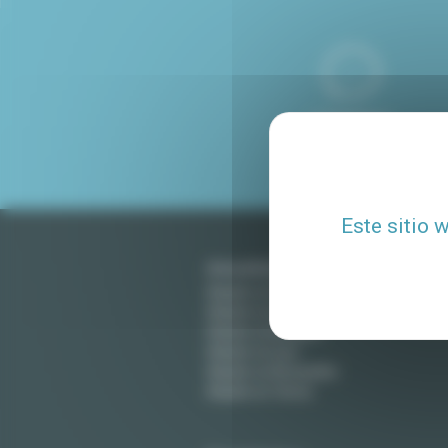
8 IDIOMAS
HABLADOS
Este sitio 
Amueblado en Francia
Alquiler en París
Alquiler en Aix-en-Provence
Alquiler en Burdeos
Alquiler en Lyon
Alquiler en Montpellier
Alquiler en Tolosa