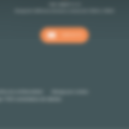
+33 1 48 07 11 11
Recepción téléfonica de lunes a viernes de 10h00 a 18h00
CONTACTO
lítica de confidencialidad
Manage your cookies
un
7525
comentarios de clientes