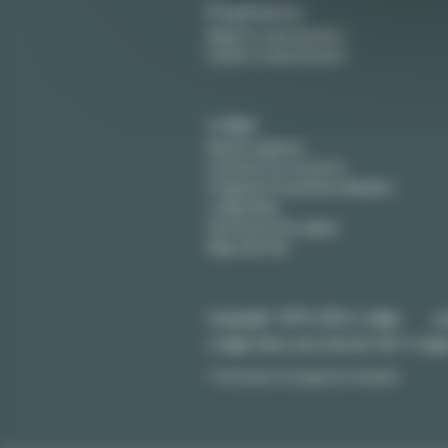
Propietarios
Alquile su apartamento
Vender su apartamento
Lodgis
Nuestra agencia
Contacte con nosotros
Preguntas frecuentes (Alquiler)
Lodgis Blog
Honorarios (en ingles)
Mapa del sitio
Copyright 1999-2026 Lodgis
po
Lodgis
tiene una nota de
4.8
/
5
seg
* Honorarios de agencia incluidos