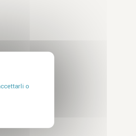
ccettarli o