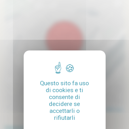
Questo sito fa uso
di cookies e ti
consente di
decidere se
Leaflet
| données ©
OpenStreetMap
/ODbL - rendu
OSM France
accettarli o
rifiutarli
Vicinanze