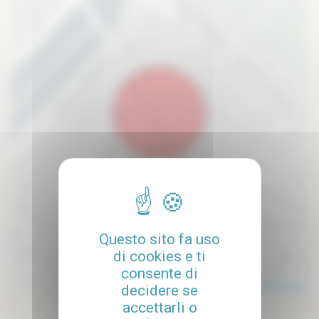
Questo sito fa uso
di cookies e ti
consente di
Leaflet
| données ©
OpenStreetMap
/ODbL - rendu
OSM France
decidere se
accettarli o