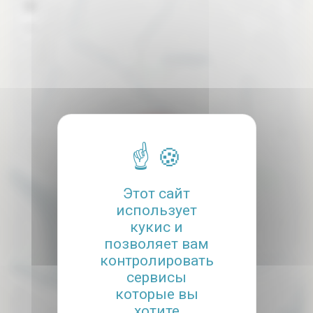
+
−
Этот сайт
использует
кукис и
позволяет вам
контролировать
сервисы
которые вы
хотите