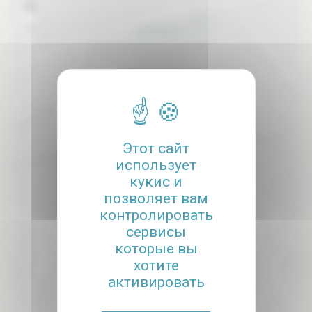
+
−
Этот сайт
использует
кукис и
позволяет вам
контролировать
сервисы
которые вы
хотите
активировать