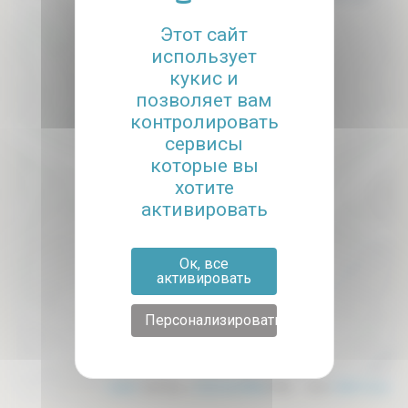
Этот сайт
использует
кукис и
позволяет вам
контролировать
сервисы
которые вы
хотите
активировать
Ок, все
активировать
Персонализировать
Leaflet
| données ©
OpenStreetMap
/ODbL - rendu
OSM France