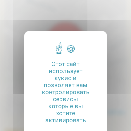
Этот сайт
использует
кукис и
позволяет вам
контролировать
сервисы
которые вы
хотите
Leaflet
| données ©
OpenStreetMap
/ODbL - rendu
OSM France
активировать
Окрестности