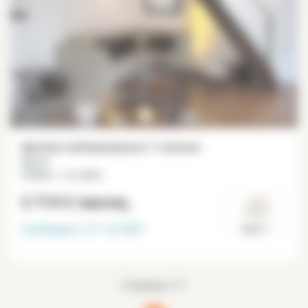
Дуплекс меблированное 1 спальня
44 m²
Châtelet – Les Halles
2 710 €
/месяц
Свободна с
31-12-2027
Paris 1°
Страница 1/1