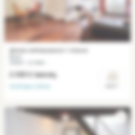
Дуплекс меблированное 1 спальня
56 m²
Châtelet – Les Halles
2 350 €
/месяц
Свободна
сейчас
Paris 1°