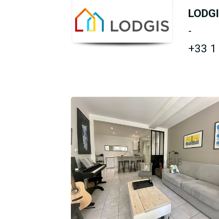
LODG
-
+33 1