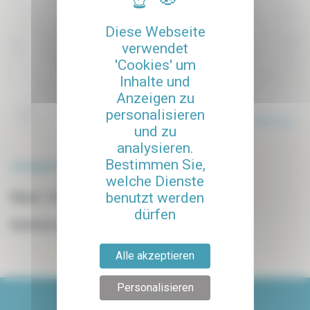
Diese Webseite
verwendet
'Cookies' um
Inhalte und
Anzeigen zu
personalisieren
Leaflet
| données ©
OpenStreetMap
/ODbL - rendu
OSM France
und zu
analysieren.
Bestimmen Sie,
Umgebung
welche Dienste
benutzt werden
Stand :
Wohn
dürfen
Services in der Nähe :
Alle akzeptieren
Personalisieren