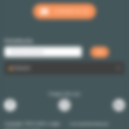
SCHREIBEN SIE UNS
Schnellsuche
Deutsch
Folgen Sie uns
Copyright 1999-2026 Lodgis
Vertraulichkeitsklausel