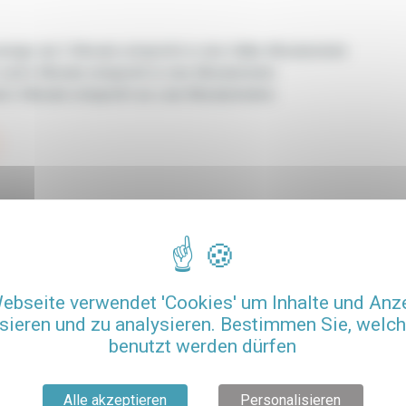
eniger als 2 Monate entspricht er eine Halbe Monatsmiete
 und 6 Monate entspricht er eine Monatsmiete
ls 6 Monate entspricht sie zwei Monatsmieten
ebseite verwendet 'Cookies' um Inhalte und Anz
sieren und zu analysieren. Bestimmen Sie, welc
benutzt werden dürfen
PERSONALISIERTE
BEGLEITUNG
Alle akzeptieren
Personalisieren