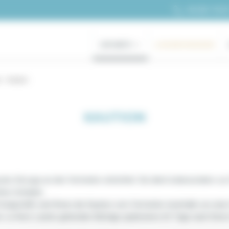
+33 (0)1 70 39
ZUR MIETE
LUXUSWOHNUNGEN
n
Kaution
KAUTION
des Einzugs an den Vermieter entrichtet. Sie dient insbesondere zu
hten Schäden.
tgestellt, wird Ihnen die Kaution vom Vermieter innerhalb von eine
der zu Ihren Lasten gehenden Beträge spätestens 60 Tage nach Ihre