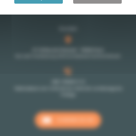
Kontakt
27-29 Rue de Choiseul - 75002 Paris
Nur nach Vereinbarung: Bitte kontaktieren Sie Ihren Berater
+33 1 70 39 11 11
Telefondienst vom 10:00 Uhr bis 18:00 Uhr von Montags bis
Freitags
SCHREIBEN SIE UNS