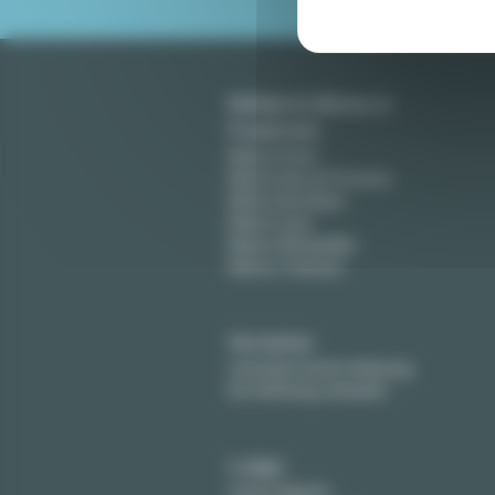
Möblierte Mieten in
Frankreich
Miete in Paris
Miete in Aix-en-Provence
Miete in Bordeaux
Miete in Lyon
Miete in Montpellier
Miete in Toulouse
Vermieter
Vermieten Sie Ihre Wohnung
Ihre Wohnung verkaufen
Lodgis
Unsere Agentur