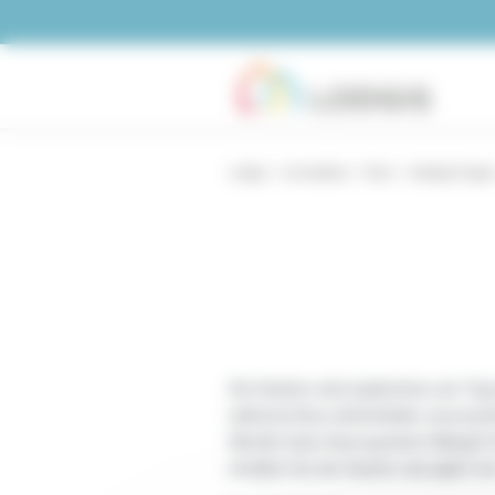
Cookie-Einstellungen
Lodgis
Immobilien
Paris
Häufige Frage
Die Kaution wird spätestens am Tag 
während Ihres Aufenthalts verursac
Werden beim Auszug keine Mängel fes
erhalten Sie die Kaution abzüglich 