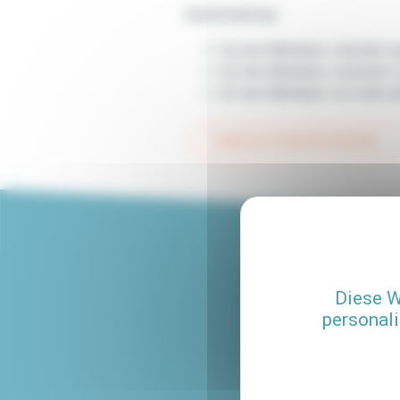
Kautionsbetrag:
für eine Mietdauer zwischen w
für eine Mietdauer zwischen 2
für eine Mietdauer von mehr a
ZURÜCK ZU HÄUFIGE FRAGEN
Diese W
personali
8 GESPROCHENE
SPRACHEN