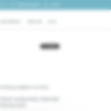
Log-in
 11 11
Meine Auswahl
ZUM VERKAUF
ÜBER UNS
BLOG
r Deckung möglicher von Ihnen
r Woche zurückerstattet. Andernfalls
m Auszug zurück.