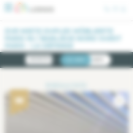
Cookie-Einstellungen
ZUR MIETE DUPLEX MÖBLIERTE
PARIS 92 / BANLIEUE NORD OUEST
PARIS – LA DÉFENSE
NEUIGKEITEN
LISTE
KARTE
1
RESULTATE