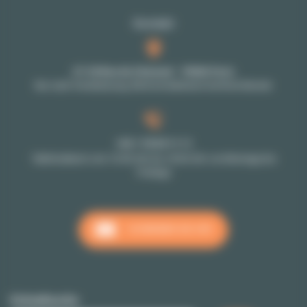
Kontakt
27-29 Rue de Choiseul - 75002 Paris
Nur nach Vereinbarung: Bitte kontaktieren Sie Ihren Berater
+33 1 70 39 11 11
Telefondienst vom 10:00 Uhr bis 18:00 Uhr von Montags bis
Freitags
SCHREIBEN SIE UNS
Schnellsuche