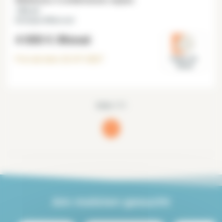
Möbliertes 4 schlafzimmer duplex
135 m²
Boulogne Billancourt
4 000 €
/Monat
Frei ab dem
22-07-2027
Hauts-de-
Seine
Seite 1/1
1
(current)
Am meisten gesucht