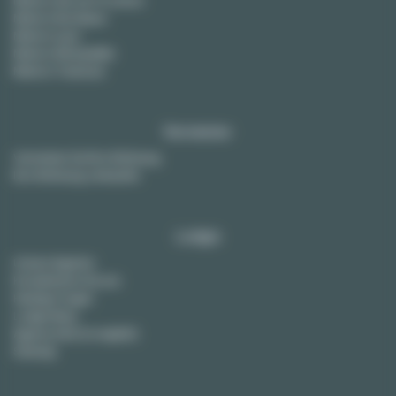
Miete in Bordeaux
Miete in Lyon
Miete in Montpellier
Miete in Toulouse
Vermieter
Vermieten Sie Ihre Wohnung
Ihre Wohnung verkaufen
Lodgis
Unsere Agentur
Kontaktieren Sie uns
Häufige Fragen
Lodgis Blog
Agency fees (in english)
Sitemap