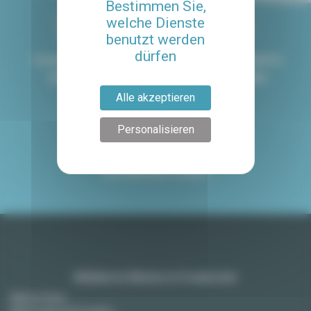
Bestimmen Sie,
welche Dienste
benutzt werden
dürfen
8 GESPROCHENE
PERSONALISIERTE
SPRACHEN
BEGLEITUNG
Alle akzeptieren
4.8/5
Personalisieren
MIT UNSEREM SERVICE
ZUFRIEDENE KUNDE
Möblierte Mieten in Frankreich
Miete in Paris
Miete in Aix-en-Provence