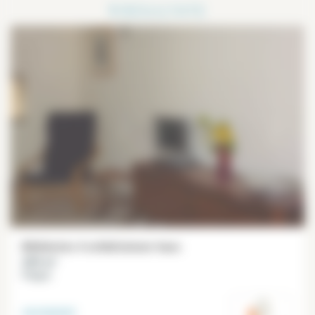
1
RESULTATE
Möbliertes 4 schlafzimmer haus
209 m²
Plaigne
vermietet