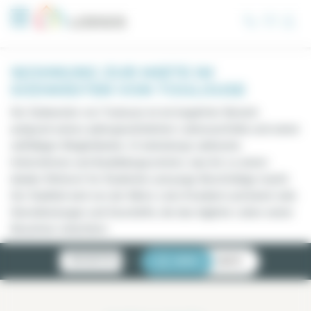
Cookie-Einstellungen
WOHNUNG ZUR MIETE IM
SÜDWESTEN VON TOULOUSE
Der Südwesten von Toulouse ist ein begehrter Bereich
aufgrund seines außergewöhnlichen Lebensumfelds und seiner
vielfältigen Möglichkeiten. Er beherbergt zahlreiche
Unternehmen und Ausbildungszentren, was ihn zu einem
idealen Wohnort für Studenten und junge Berufstätige macht.
Der Stadtteil wird von der Metro Linie A bedient und bietet viele
Dienstleistungen und Geschäfte, die das tägliche Leben seiner
Bewohner erleichtern.
NEUIGKEITEN
LISTE
KARTE