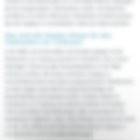
Vielfalt an Dienstleistungen ist es die ideale Wahl für diejenigen,
die eine ausgewogene Lebensweise suchen. Die Bewohner
profitieren von einem effizienten öffentlichen Verkehrssystem,
das den Zugang zu verschiedenen Teilen der Stadt erleichtert.
Wer sind die idealen Mieter für den
Südwesten von Toulouse?
In der Nähe von Universitäten und Schulen gelegen, ist der
Südwesten von Toulouse perfekt für Studenten, die in einem
lebendigen Viertel mit allen Annehmlichkeiten in der Nähe
wohnen möchten. Mit seinem einfachen Zugang zu
Geschäftsbereichen und einem ausgezeichneten Verkehrsnetz
ist diese Region auch ideal für junge Berufstätige, die
Bequemlichkeit und Dynamik suchen. Familien finden im
Südwesten von Toulouse ein sicheres Umfeld mit Schulen,
Parks und lokalen Dienstleistungen, alles notwendig für ein
angenehmes tägliches Leben. Auch Rentner kommen hier nicht
zu kurz. Sie schätzen die Ruhe und den leichten Zugang zu
medizinischen und Freizeitdienstleistungen.