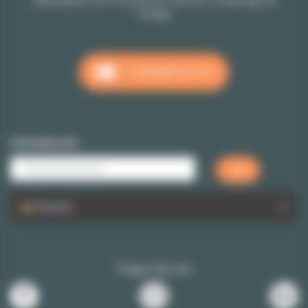
Telefondienst vom 10:00 Uhr bis 18:00 Uhr von Montags bis
Freitags
SCHREIBEN SIE UNS
Schnellsuche
Deutsch
Folgen Sie uns