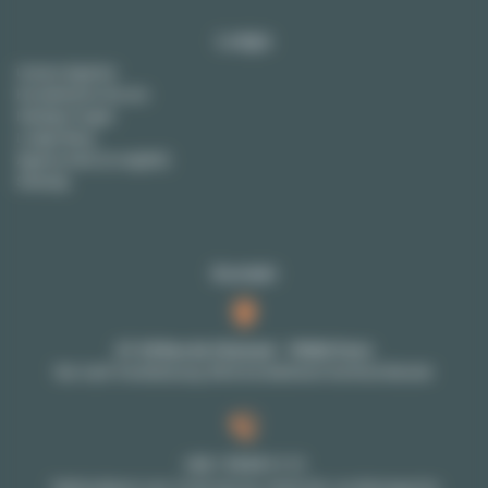
Lodgis
Unsere Agentur
Kontaktieren Sie uns
Häufige Fragen
Lodgis Blog
Agency fees (in english)
Sitemap
Kontakt
27-29 Rue de Choiseul - 75002 Paris
Nur nach Vereinbarung: Bitte kontaktieren Sie Ihren Berater
+33 1 70 39 11 11