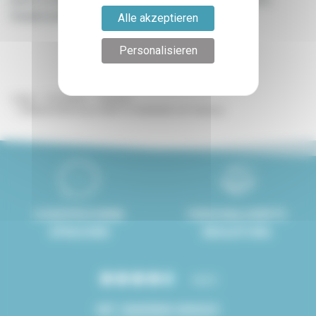
Studienzeiten oder persönliche Projekte.
Alle akzeptieren
Personalisieren
Lodgis
Immobilien
Toulouse
Möblierte Wohnung mieten im Südwesten von Toulouse
8 GESPROCHENE
PERSONALISIERTE
SPRACHEN
BEGLEITUNG
4.8/5
MIT UNSEREM SERVICE