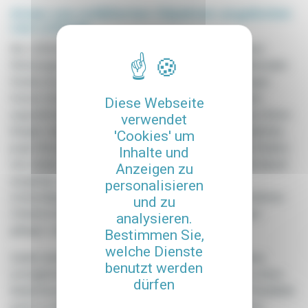
Arten von möblierten Objekten angeboten
von LODGIS
Bei LODGIS bieten wir eine breite Palette von möblierten
Wohnungen im Südwesten von Toulouse an, von funktionalen
Studios bis zu geräumigen und komfortablen Wohnungen.
Unsere Immobilien sind sorgfältig ausgewählt, um einen
Diese Webseite
angenehmen Aufenthalt zu garantieren, unabhängig von Ihrem
verwendet
Budget oder Ihren spezifischen Bedürfnissen. Für Studenten,
'Cookies' um
junge Berufstätige oder Alleinstehende sind möblierte Studios
Inhalte und
eine ideale Lösung. Diese kompakten Wohnungen sind darauf
Anzeigen zu
ausgelegt, den Raum zu maximieren und bieten alle
personalisieren
notwendigen Annehmlichkeiten. In der Nähe von öffentlichen
und zu
Verkehrsmitteln, Geschäften und Bildungseinrichtungen
analysieren.
gelegen, sind sie perfekt für ein aktives Stadtleben.
Bestimmen Sie,
welche Dienste
Zudem bietet LODGIS flexible Mietoptionen, die es Ihnen
benutzt werden
ermöglichen, die Dauer auszuwählen, die am besten zu Ihren
dürfen
Bedürfnissen passt, von mittel- bis langfristig. Diese Flexibilität
passt zu allen Situationen, sei es für berufliche Einsätze,