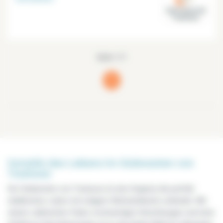
Sud-Ouest de
Toulouse
Seite 1/1
1
(current)
Vorteile des Lebens im Südwesten von
Toulouse
Der Südwesten von Toulouse ist eine Gegend, die perfekt
städtisches Leben mit ruhigem Wohnambiente verbindet. Mit
seinen zahlreichen Parks, hochwertigen Einrichtungen und einer