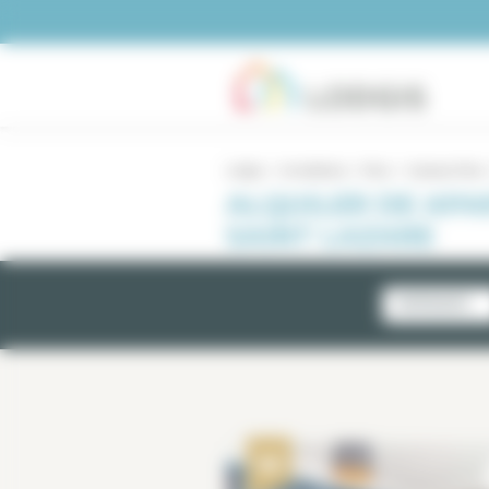
Panel de gestión de cookies
Lodgis
Inmobiliario
Paris
3 piezas París
ALQUILER DE APA
SAINT LAZARE
NOVEDADES