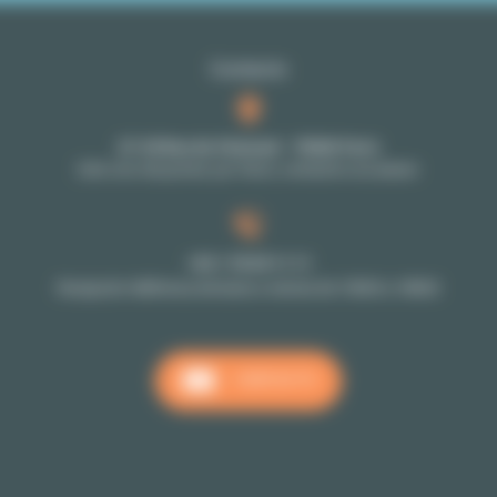
Contacto
27-29 Rue de Choiseul - 75002 Paris
Solo con cita previa: por favor, contacte a su asesor
+33 1 70 39 11 11
Recepción téléfonica de lunes a viernes de 10h00 a 18h00
CONTACTO