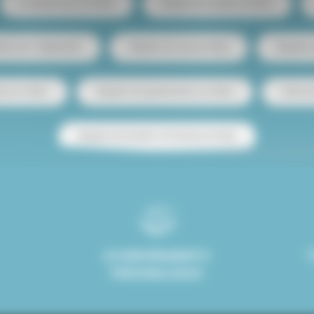
Compartir piso en París
Alquiler de estudio en París
ento de 1 habitación
Alquiler de casa en París
Alquiler
tos en París
Alquiler de apartamentos en París
Venta d
Alquiler de estudio con terraza en París
ACOMPAÑAMIENTO
PERSONALIZADO