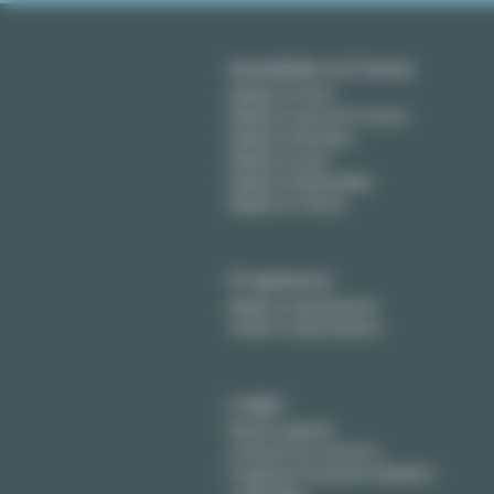
Amueblado en Francia
Alquiler en París
Alquiler en Aix-en-Provence
Alquiler en Burdeos
Alquiler en Lyon
Alquiler en Montpellier
Alquiler en Tolosa
Propietarios
Alquile su apartamento
Vender su apartamento
Lodgis
Nuestra agencia
Contacte con nosotros
Preguntas frecuentes (Alquiler)