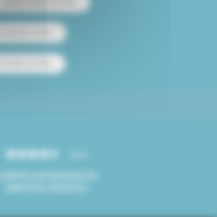
Alquiler temporal en París
 amueblado en París
e estudios en París
4.8/5
CLIENTES SATISFECHOS DE
NUESTROS SERVICIOS