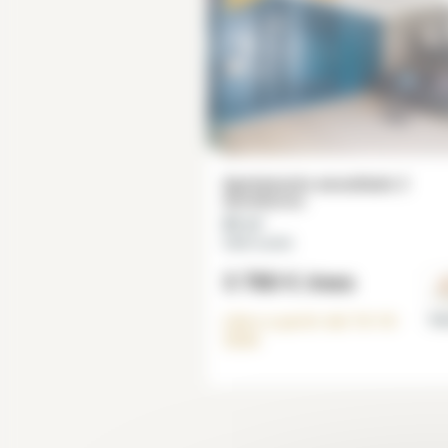
Apartamento amueblado 2
dormitorios
82 m²
Saint Lazare
3 780 €
/mes
Libre a partir del
10-10-
Par
2026