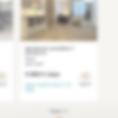
Apartamento amueblado 2
dormitorios
70 m²
Saint Lazare
3 000 €
/mes
Libre a partir del
31-12-
is 8°
Paris 8°
2026
Página 1/1