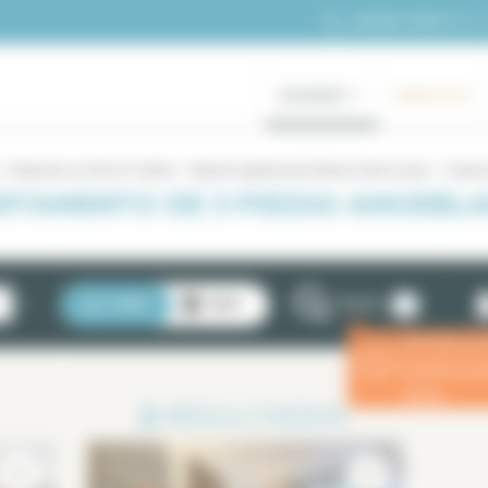
+33 (0)1 70 39 11 11
ALQUILER
GAMA ALTA
Alquileres en París 8° distrito
Alquiler apartamento Estación Saint Lazare
3 pieza
RTAMENTO DE 3 PIEZAS AMUEBLAD
2
LISTA
MAPA
FILTROS
Introduzca 
ⓘ
estancia p
eficaz.
2
RESULTADOS