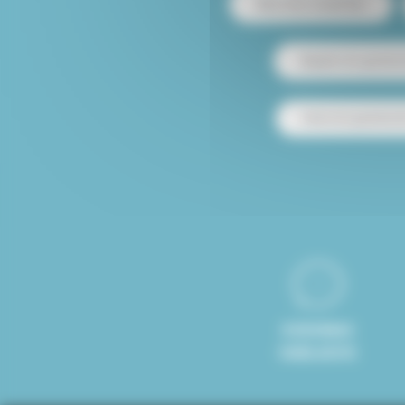
Mascotas aceptadas
Alquiler de apartam
Venta de apartamen
8 IDIOMAS
HABLADOS