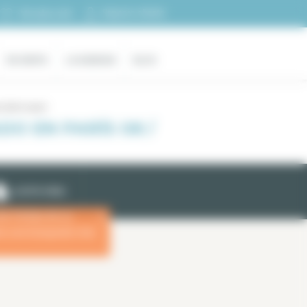
Espacio cliente
Mi selección
EN VENTA
LA AGENCIA
BLOG
s Saint Lazare
O EN PARÍS 08 /
ALERTA EMAIL
las fechas de su
x
ara una búsqueda más