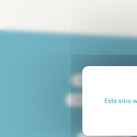
Alquiler París 13
Alqu
Este sitio 
Alquiler dúplex en París
Alquiler de apartamen