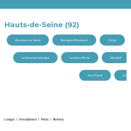
Hauts-de-Seine (92)
Asnieres sur Seine
Boulogne Billancourt
Clichy
La Garenne Colombes
Levallois Perret
Malakoff
Saint Cloud
Sures
Lodgis
Inmobiliario
Paris
Antony