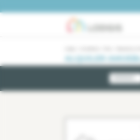
Panel de gestión de cookies
Lodgis
Inmobiliario
Paris
Alquileres en P
ALQUILER AMUEB
NOVEDADES