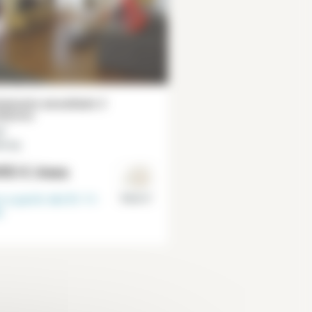
tamento amueblado 2
itorios
²
bourg
95 €
/mes
e a partir del
01-11-
Paris 4°
6