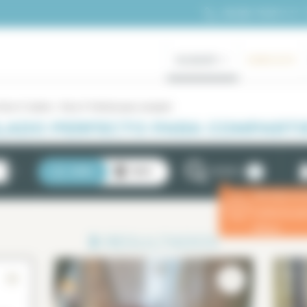
+33 (0)1 70 39 11 11
ALQUILER
GAMA ALTA
arís 4° distrito
París 4° Perfecto para compartir
LADO PERFECTO PARA COMPARTIR
2
LISTA
MAPA
FILTROS
Introduzca 
ⓘ
estancia p
eficaz.
3
RESULTADOS