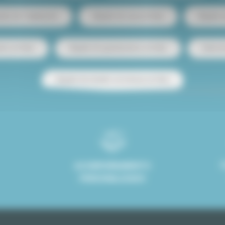
ento de 1 habitación
Alquiler de casa en París
Alquiler
tos en París
Alquiler de apartamentos en París
Venta d
Alquiler de estudio con terraza en París
ACOMPAÑAMIENTO
PERSONALIZADO