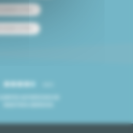
 amueblado en París
e estudios en París
4.8/5
CLIENTES SATISFECHOS DE
NUESTROS SERVICIOS