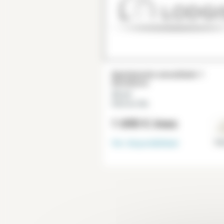
Apartamento amueblado 1
dormitorio
32 m²
Hôtel de Ville
1 690 €
/mes
Ver disponibilidad
Par