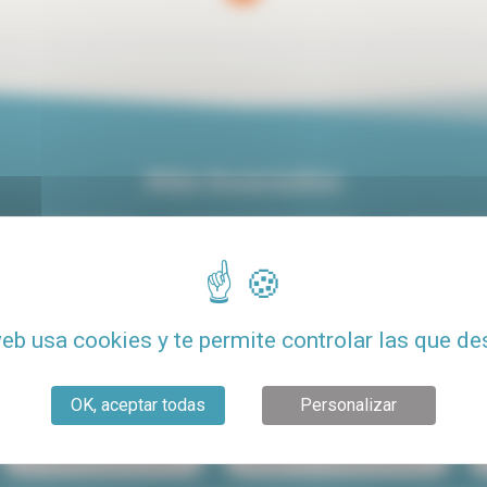
Más buscados
iler centro de París
Alquiler de lujo en París
Alquiler de
Alquiler con terraza
Alquiler de estudio económico para estudiant
web usa cookies y te permite controlar las que de
to barato
Alquiler Le Marais
Alquiler París 15
OK, aceptar todas
Personalizar
Compartir piso en París
Alquiler de estudio en París