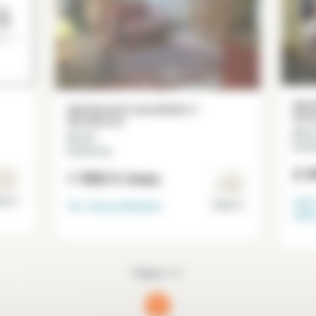
Apar
Apartamento amueblado 2
dorm
dormitorios
65 m
52 m²
Beau
Beaubourg
2 4
1 900 €
/mes
Libr
is 4°
Ver disponibilidad
Paris 4°
202
Página 1/1
1
(current)