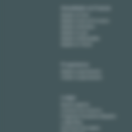
Amueblado en Francia
Alquiler en París
Alquiler en Aix-en-Provence
Alquiler en Burdeos
Alquiler en Lyon
Alquiler en Montpellier
Alquiler en Tolosa
Propietarios
Alquile su apartamento
Vender su apartamento
Lodgis
Nuestra agencia
Contacte con nosotros
Preguntas frecuentes (Alquiler)
Lodgis Blog
Honorarios (en ingles)