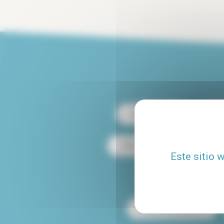
Alquiler París 13
Alqu
Alquiler dúplex en París
Este sitio 
Alquiler de apartamen
Mascotas aceptadas