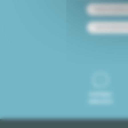
Alquiler de apartam
Venta de apartamen
8 IDIOMAS
HABLADOS