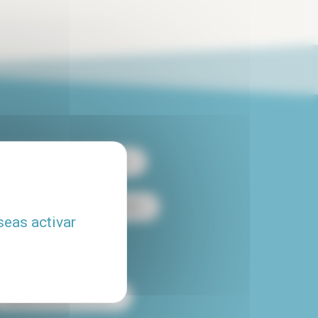
 apartamento de 2 habitaciones
es
Alquiler loft en París
seas activar
Alquiler con piscina
Alquiler temporal en París