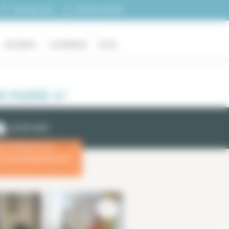
Espacio cliente
Mi selección
EN VENTA
LA AGENCIA
BLOG
 PARÍS 4°
ALERTA EMAIL
las fechas de su
x
ara una búsqueda más