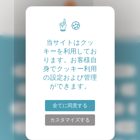
1
(current)
当サイトはクッ
キーを利用してお
最も検索されたもの
ります。お客様自
身でクッキー利用
賃貸 Paris 13
賃貸 パリ中心部
高級賃貸 Paris
の設定および管理
ができます。
テラス付き賃貸
学生向け予算スタジオ賃貸
ロフト賃貸
全てに同意する
賃貸 Paris 15
プール付き賃貸
ペット可
共
カスタマイズする
1ベッドルームアパート賃貸
家賃貸 Paris
家具付き賃貸 P