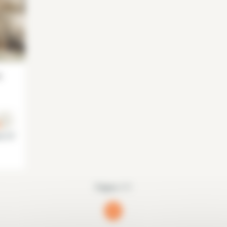
s
is 15°
Página 1/1
1
(current)