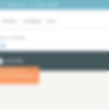
Espacio cliente
Mi selección
EN VENTA
LA AGENCIA
BLOG
París 15 / Commerce
CE
ALERTA EMAIL
las fechas de su
x
ara una búsqueda más