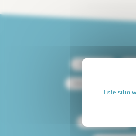
Alquiler París 13
Alqu
Alquiler dúplex en París
Este sitio 
Alquiler de apartamen
Mascotas aceptadas