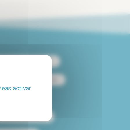
 apartamento de 2 habitaciones
es
Alquiler loft en París
seas activar
Alquiler con piscina
Alquiler temporal en París