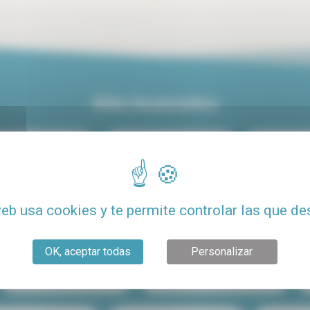
Más buscados
iler centro de París
Alquiler de lujo en París
Alquiler de
Alquiler con terraza
Alquiler de estudio económico para estudiant
web usa cookies y te permite controlar las que de
to barato
Alquiler Le Marais
Alquiler París 15
OK, aceptar todas
Personalizar
Compartir piso en París
Alquiler de estudio en París