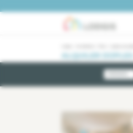
Panel de gestión de cookies
Lodgis
Inmobiliario
Paris
duplex amuebl
ALQUILER DÚPLEX
NOVEDADES