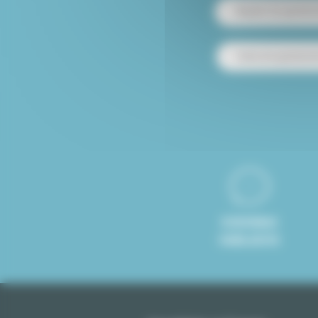
Alquiler de apartam
Venta de apartamen
8 IDIOMAS
HABLADOS