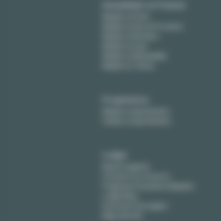
Amueblado en Francia
Alquiler en París
Alquiler en Aix-en-Provence
Alquiler en Burdeos
Alquiler en Lyon
Alquiler en Montpellier
Alquiler en Tolosa
Propietarios
Alquile su apartamento
Vender su apartamento
Lodgis
Nuestra agencia
Contacte con nosotros
Preguntas frecuentes (Alquiler)
Lodgis Blog
Honorarios (en ingles)
Mapa del sitio