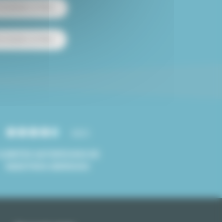
 amueblado en París
e estudios en París
4.8/5
CLIENTES SATISFECHOS DE
NUESTROS SERVICIOS