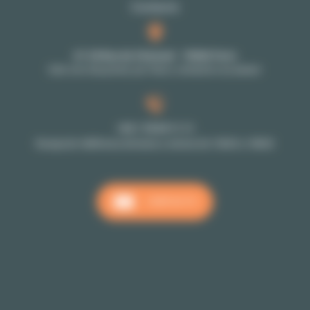
Contacto
27-29 Rue de Choiseul - 75002 Paris
Solo con cita previa: por favor, contacte a su asesor
+33 1 70 39 11 11
Recepción téléfonica de lunes a viernes de 10h00 a 18h00
CONTACTO