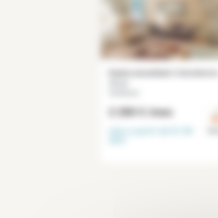
Dúplex amueblado 2 dormitorio
72 m²
Commerce
2 280 €
/mes
Libre a partir del
01-09-
Par
2027