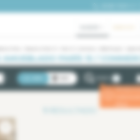
+33 (0)1 70 39 11 11
ALQUILER
GAMA ALTA
ado en Paris
Alquiler en París 15
Paris 15 / Commerce – Motte Picquet
dúplex 
 AMUEBLADO PARÍS 15 / COMMER
2
LISTA
MAPA
FILTROS
Introduzca 
ⓘ
estancia p
eficaz.
1
RESULTADO