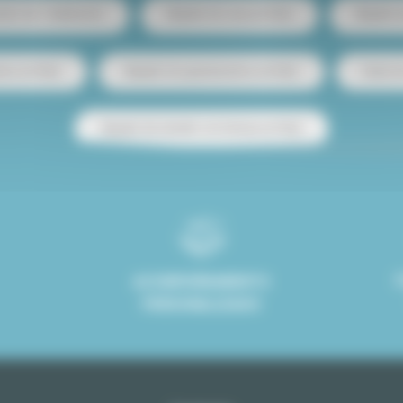
ento de 1 habitación
Alquiler de casa en París
Alquiler
tos en París
Alquiler de apartamentos en París
Venta d
Alquiler de estudio con terraza en París
ACOMPAÑAMIENTO
PERSONALIZADO