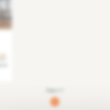
is 10°
Página 1/1
1
(current)