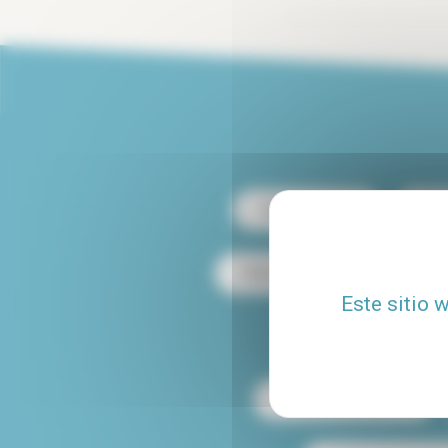
Alquiler París 13
Alqu
Alquiler dúplex en París
Este sitio 
Alquiler de apartamen
Mascotas aceptadas