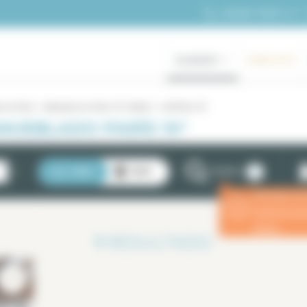
+33 (0)1 70 39 11 11
ALQUILER
GAMA ALTA
o en Paris
Alquileres en París 10° distrito
Loft París 10°
MUEBLADO PARÍS 10°
2
LISTA
MAPA
FILTROS
Introduzca 
ⓘ
estancia p
eficaz.
1
RESULTADO