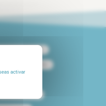
 apartamento de 2 habitaciones
es
Alquiler loft en París
seas activar
Alquiler con piscina
Alquiler temporal en París