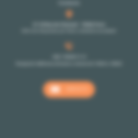
Contacto
27-29 Rue de Choiseul - 75002 Paris
Solo con cita previa: por favor, contacte a su asesor
+33 1 70 39 11 11
Recepción téléfonica de lunes a viernes de 10h00 a 18h00
CONTACTO