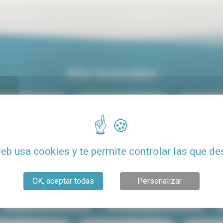
Más buscados
iler centro de París
Alquiler de lujo en París
Alquiler de
Alquiler con terraza
Alquiler de estudio económico para estudiant
web usa cookies y te permite controlar las que de
to barato
Alquiler Le Marais
Alquiler París 15
OK, aceptar todas
Personalizar
Compartir piso en París
Alquiler de estudio en París