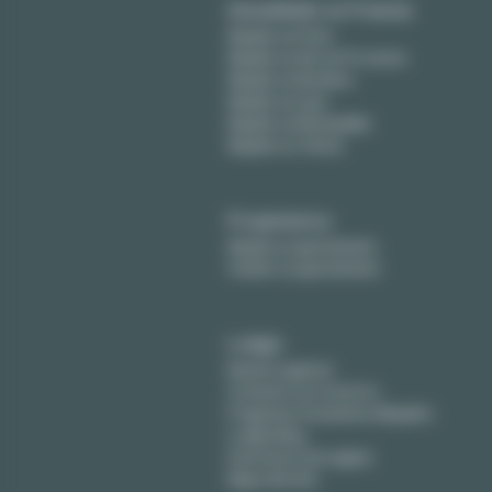
Amueblado en Francia
Alquiler en París
Alquiler en Aix-en-Provence
Alquiler en Burdeos
Alquiler en Lyon
Alquiler en Montpellier
Alquiler en Tolosa
Propietarios
Alquile su apartamento
Vender su apartamento
Lodgis
Nuestra agencia
Contacte con nosotros
Preguntas frecuentes (Alquiler)
Lodgis Blog
Honorarios (en ingles)
Mapa del sitio