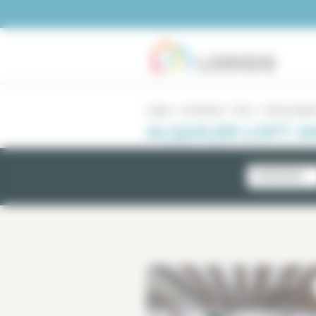
Panel de gestión de cookies
Lodgis
Inmobiliario
Paris
Loft amueblad
ALQUILER LOFT A
NOVEDADES