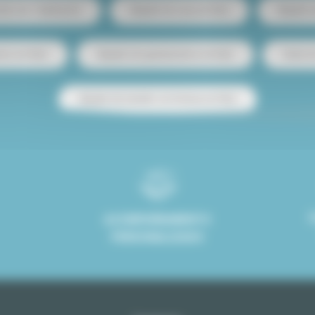
ento de 1 habitación
Alquiler de casa en París
Alquiler
tos en París
Alquiler de apartamentos en París
Venta d
Alquiler de estudio con terraza en París
ACOMPAÑAMIENTO
PERSONALIZADO