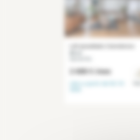
Loft amueblado 2 dormitorios
80 m²
Gare de l'Est
2 688 €
/mes
Libre a partir del
02-10-
Par
2026