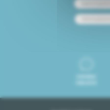
Alquiler de apartam
Venta de apartamen
8 IDIOMAS
HABLADOS