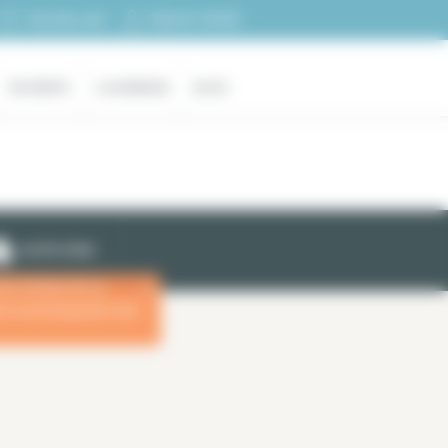
Espacio cliente
Mi selección
EN VENTA
LA AGENCIA
BLOG
ALERTA EMAIL
las fechas de su
x
ara una búsqueda más