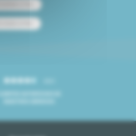
 amueblado en París
e estudios en París
4.8/5
CLIENTES SATISFECHOS DE
NUESTROS SERVICIOS