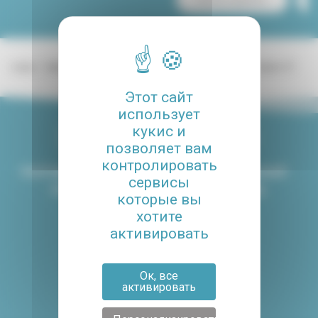
Lodgis
Квартира Париж
Париж
лофт
Париж 10°
Лофт Париж 10°
Этот сайт
использует
кукис и
позволяет вам
контролировать
РАЗГОВАРИВАЕМ НА
ПЕРСОНАЛЬНЫЙ
сервисы
8 ЯЗЫКАХ
ПОДХОД
которые вы
хотите
активировать
4.8/5
КЛИЕНТЫ ДОВОЛЬНЫЕ
Ок, все
НАШИМ СЕРВИСОМ
активировать