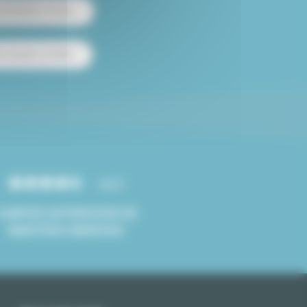
 amueblado en París
e estudios en París
4.8/5
CLIENTES SATISFECHOS DE
NUESTROS SERVICIOS