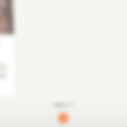
is 3°
Página 1/1
1
(current)