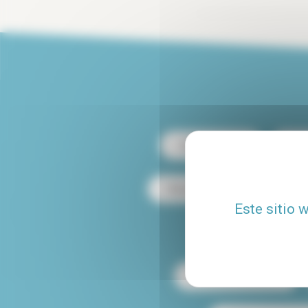
Alquiler París 13
Alqu
Alquiler dúplex en París
Este sitio 
Alquiler de apartamen
Mascotas aceptadas