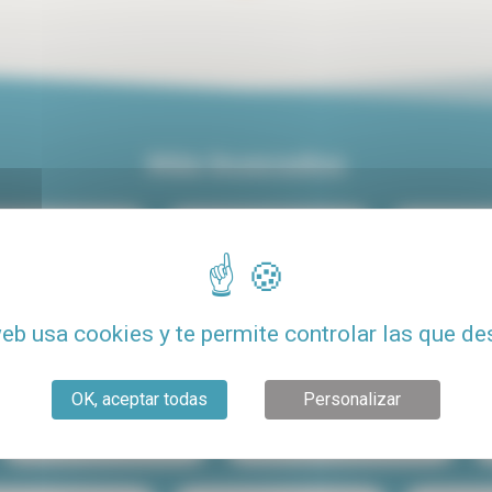
Más buscados
iler centro de París
Alquiler de lujo en París
Alquiler de
Alquiler con terraza
Alquiler de estudio económico para estudiant
web usa cookies y te permite controlar las que de
to barato
Alquiler Le Marais
Alquiler París 15
OK, aceptar todas
Personalizar
Compartir piso en París
Alquiler de estudio en París