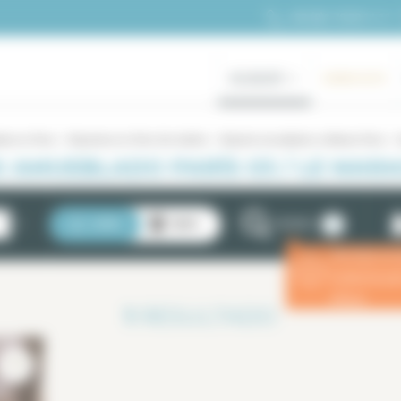
+33 (0)1 70 39 11 11
ALQUILER
GAMA ALTA
ado en Paris
Alquileres en París 3er distrito
Alquiler amueblado Le Marais Paris
X AMUEBLADO PARÍS 03 / LE MARA
2
LISTA
MAPA
FILTROS
Introduzca 
ⓘ
estancia p
eficaz.
1
RESULTADO