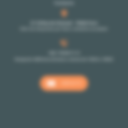
Contacto
27-29 Rue de Choiseul - 75002 Paris
Solo con cita previa: por favor, contacte a su asesor
+33 1 70 39 11 11
Recepción téléfonica de lunes a viernes de 10h00 a 18h00
CONTACTO