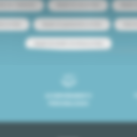
ento de 1 habitación
Alquiler de casa en París
Alquiler
tos en París
Alquiler de apartamentos en París
Venta d
Alquiler de estudio con terraza en París
ACOMPAÑAMIENTO
PERSONALIZADO