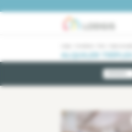
Panel de gestión de cookies
Lodgis
Inmobiliario
Paris
triplex amuebl
ALQUILER TRÍPLE
NOVEDADES