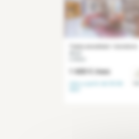
Tríplex amueblado 1 dormitorio
39 m²
Le Marais
1 600 €
/mes
Libre a partir del
30-06-
Par
2027