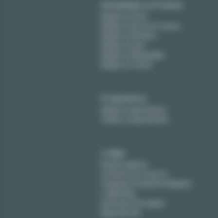
Amueblado en Francia
Alquiler en París
Alquiler en Aix-en-Provence
Alquiler en Burdeos
Alquiler en Lyon
Alquiler en Montpellier
Alquiler en Tolosa
Propietarios
Alquile su apartamento
Vender su apartamento
Lodgis
Nuestra agencia
Contacte con nosotros
Preguntas frecuentes (Alquiler)
Lodgis Blog
Honorarios (en ingles)
Mapa del sitio