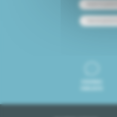
Alquiler de apartam
Venta de apartamen
8 IDIOMAS
HABLADOS