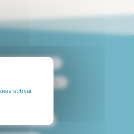
 apartamento de 2 habitaciones
es
Alquiler loft en París
seas activar
Alquiler con piscina
Alquiler temporal en París