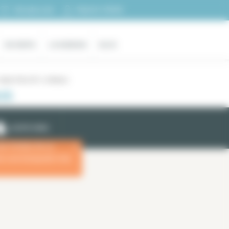
Espacio cliente
Mi selección
EN VENTA
LA AGENCIA
BLOG
tríplex París 03 / Le Marais
IS
ALERTA EMAIL
las fechas de su
x
ara una búsqueda más