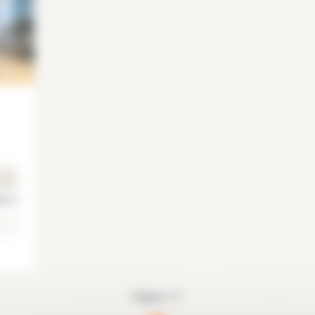
is 3°
Página 1/1