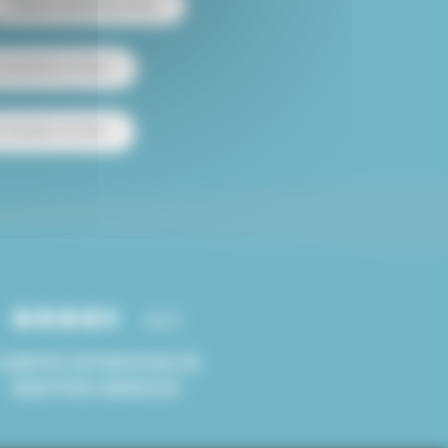
Alquiler temporal en París
 amueblado en París
e estudios en París
4.8/5
CLIENTES SATISFECHOS DE
NUESTROS SERVICIOS