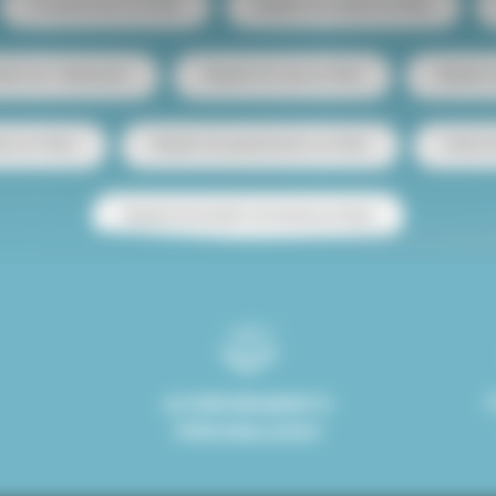
Compartir piso en París
Alquiler de estudio en París
ento de 1 habitación
Alquiler de casa en París
Alquiler
tos en París
Alquiler de apartamentos en París
Venta d
Alquiler de estudio con terraza en París
ACOMPAÑAMIENTO
PERSONALIZADO