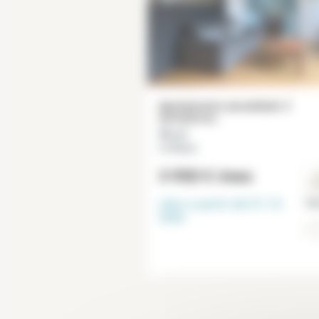
Apartamento amueblado 3
dormitorios
96 m²
Le Marais
3 950 €
/mes
Libre a partir del
31-12-
Par
2026