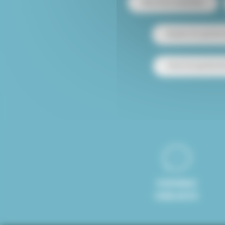
Mascotas aceptadas
Alquiler de apartam
Venta de apartamen
8 IDIOMAS
HABLADOS