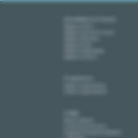
Amueblado en Francia
Alquiler en París
Alquiler en Aix-en-Provence
Alquiler en Burdeos
Alquiler en Lyon
Alquiler en Montpellier
Alquiler en Tolosa
Propietarios
Alquile su apartamento
Vender su apartamento
Lodgis
Nuestra agencia
Contacte con nosotros
Preguntas frecuentes (Alquiler)