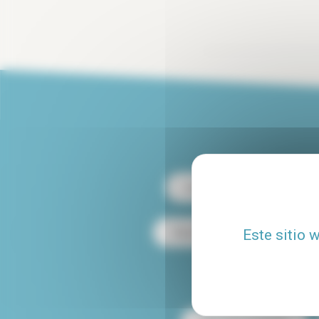
Alquiler París 13
Alqu
Este sitio 
Alquiler dúplex en París
Alquiler de apartamen