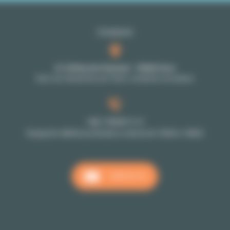
Contacto
27-29 Rue de Choiseul - 75002 Paris
Solo con cita previa: por favor, contacte a su asesor
+33 1 70 39 11 11
Recepción téléfonica de lunes a viernes de 10h00 a 18h00
CONTACTO