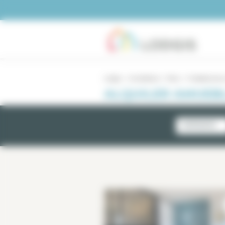
Panel de gestión de cookies
Lodgis
Inmobiliario
Paris
5 habitaciones
ALQUILER AMUEBLA
NOVEDADES