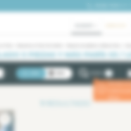
+33 (0)1 70 39 11 11
ALQUILER
GAMA ALTA
 en París
Alquileres en París 3er distrito
Alquiler amueblado Le Marais Paris
5 pi
DO 5 PIEZAS Y MÁS PARÍS 03 / 
2
LISTA
MAPA
FILTROS
Introduzca 
ⓘ
estancia p
eficaz.
1
RESULTADO