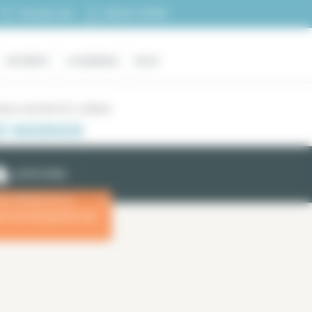
Espacio cliente
Mi selección
EN VENTA
LA AGENCIA
BLOG
ezas y más París 03 / Le Marais
LE MARAIS
ALERTA EMAIL
las fechas de su
x
ara una búsqueda más