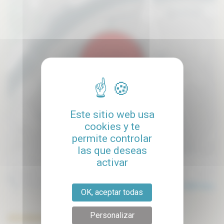
Este sitio web usa
cookies y te
permite controlar
las que deseas
activar
Leaflet
| données ©
OpenStreetMap
/ODbL - rendu
OSM France
OK, aceptar todas
Personalizar
Alrededores