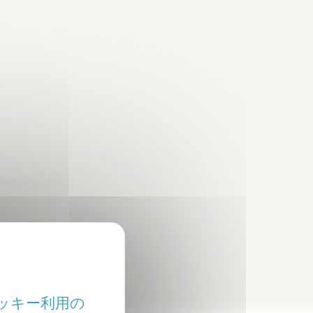
（オプション）
ッキー利用の