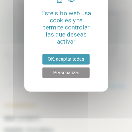
Este sitio web usa
cookies y te
permite controlar
las que deseas
activar
OK, aceptar todas
Personalizar
Leaflet
| données ©
OpenStreetMap
/ODbL - rendu
OSM France
Alrededores
Nivel :
prestigioso
Estación :
Ecole Militaire