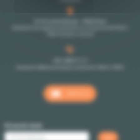
27-29 rue de Choiseul - 75002 Paris
Recepción en la agencia únicamente con cita previa (de 9h30 a
18h30 de lunes a viernes)
+33 1 48 07 11 11
Recepción téléfonica de lunes a viernes de 10h00 a 18h00
CONTACTO
Búsqueda rápida