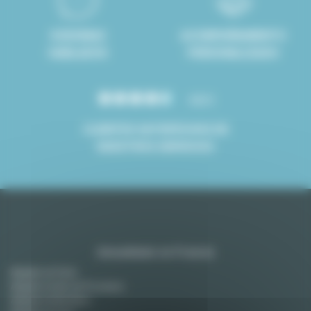
8 IDIOMAS
ACOMPAÑAMIENTO
HABLADOS
PERSONALIZADO
4.8/5
CLIENTES SATISFECHOS DE
NUESTROS SERVICIOS
Amueblado en Francia
Alquiler en París
Alquiler en Aix-en-Provence
Alquiler en Burdeos