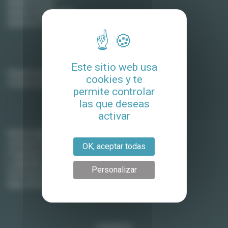
Alquiler en Lyon
Alquiler en Montpellier
Alquiler en Tolosa
Propietarios
Este sitio web usa
Alquile su apartamento
cookies y te
Vender su apartamento
permite controlar
las que deseas
activar
Lodgis
Nuestra agencia
Contacte con nosotros
OK, aceptar todas
Preguntas frecuentes (Alquiler)
Lodgis Blog
Personalizar
Honorarios (en ingles)
Mapa del sitio
Contacto