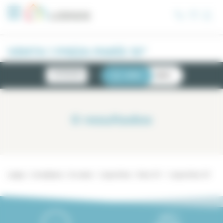
Panel de gestión de cookies
VENTA 1 PIEZA PARÍS 10°
NOVEDADES
LISTA
MAPA
0
resultados
Lodgis
Inmobiliario
En venta
1 pieza París
París 10°
1 pieza París 10°