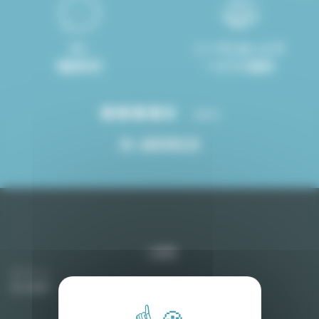
8ヶ
ニーズにあったサ
国語対応
ービスの提供
4.8/5
高い顧客満足度
ご提案
アパート
売り物件