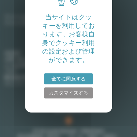
家主
当サイトはクッ
アパートを賃貸に出す
アパートを売却する
キーを利用してお
ります。お客様自
身でクッキー利用
Lodgis
の設定および管理
会社紹介
ができます。
お問い合わせ
よくある質問
ブログ
弊社契約手数料 (英語)
全てに同意する
サイトマップ
カスタマイズする
お問い合わせ
27-29 rue de Choiseul - 75002 Paris