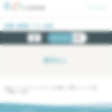
クッキー利用の管理について
売買 1部屋 パリ 10区
新物
リスト
地図
件
該当なし
Lodgis
パリ アパルトマン - ロジス
売り物件
1部屋 パリ
パリ 10区
1部屋 パリ 10区