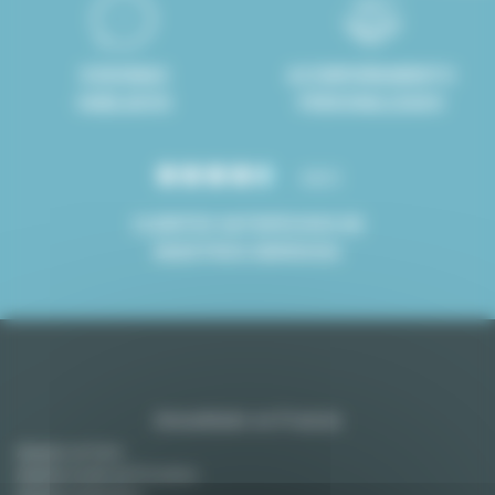
8 IDIOMAS
ACOMPAÑAMIENTO
HABLADOS
PERSONALIZADO
4.8/5
CLIENTES SATISFECHOS DE
NUESTROS SERVICIOS
Amueblado en Francia
Alquiler en París
Alquiler en Aix-en-Provence