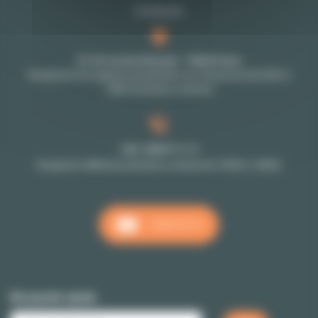
Contacto
27-29 rue de Choiseul - 75002 Paris
Recepción en la agencia únicamente con cita previa (de 9h30 a
18h30 de lunes a viernes)
+33 1 48 07 11 11
Recepción téléfonica de lunes a viernes de 10h00 a 18h00
CONTACTO
Búsqueda rápida