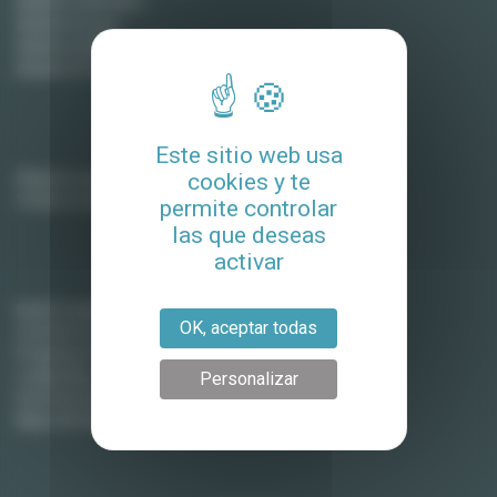
Alquiler en Burdeos
Alquiler en Lyon
Alquiler en Montpellier
Alquiler en Tolosa
Propietarios
Este sitio web usa
Alquile su apartamento
cookies y te
Vender su apartamento
permite controlar
las que deseas
activar
Lodgis
Nuestra agencia
OK, aceptar todas
Contacte con nosotros
Preguntas frecuentes (Alquiler)
Lodgis Blog
Personalizar
Honorarios (en ingles)
Mapa del sitio