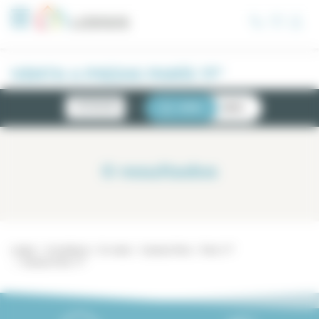
Panel de gestión de cookies
VENTA 4 PIEZAS PARÍS 17°
NOVEDADES
LISTA
MAPA
0
resultados
Lodgis
Inmobiliario
En venta
4 piezas París
París 17°
4 piezas París 17°