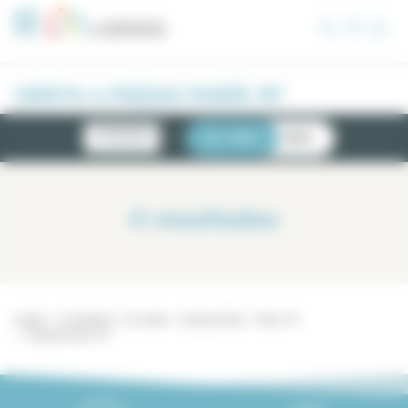
Panel de gestión de cookies
VENTA 4 PIEZAS PARÍS 19°
NOVEDADES
LISTA
MAPA
0
resultados
Lodgis
Inmobiliario
En venta
4 piezas París
París 19°
4 piezas París 19°