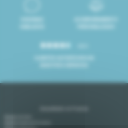
8 IDIOMAS
ACOMPAÑAMIENTO
HABLADOS
PERSONALIZADO
4.8/5
CLIENTES SATISFECHOS DE
NUESTROS SERVICIOS
Amueblado en Francia
Alquiler en París
Alquiler en Aix-en-Provence