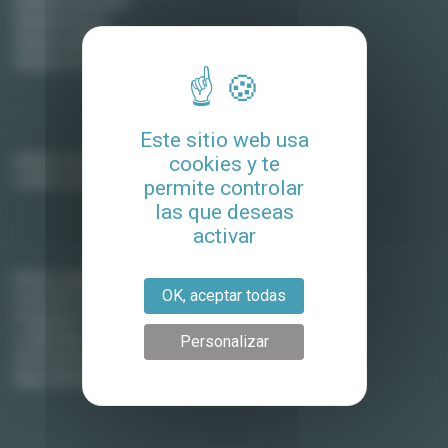
Alquiler en Burdeos
Alquiler en Lyon
Alquiler en Montpellier
Alquiler en Tolosa
Propietarios
Este sitio web usa
Alquile su apartamento
cookies y te
Vender su apartamento
permite controlar
las que deseas
activar
Lodgis
Nuestra agencia
OK, aceptar todas
Contacte con nosotros
Preguntas frecuentes (Alquiler)
Lodgis Blog
Personalizar
Honorarios (en ingles)
Mapa del sitio