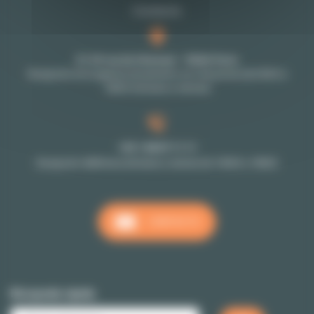
Contacto
27-29 rue de Choiseul - 75002 Paris
Recepción en la agencia únicamente con cita previa (de 9h30 a
18h30 de lunes a viernes)
+33 1 48 07 11 11
Recepción téléfonica de lunes a viernes de 10h00 a 18h00
CONTACTO
Búsqueda rápida