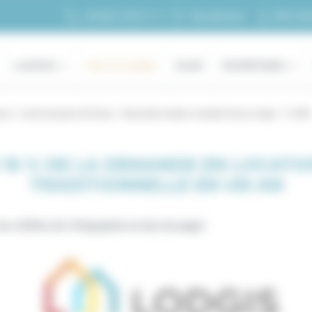
Mon esp
+33 (0)1 70 39 11 11
Ma sélection
LOCATION
HAUT DE GAMME
ACHAT
PROPRIÉTAIRES
sse
Communiqués de Presse
Baromètre location meublée France Lodgis - T1 2025
 19 % DE LA DEMANDE EN LOCATI
TRADITIONNELLE EN UN AN
es chiffres de l'infographie en bas de page)