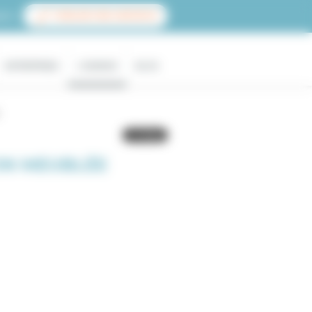
ace
PUBLIER UNE ANNONCE
ENTREPRISES
L'AGENCE
BLOG
ON MEUBLÉE