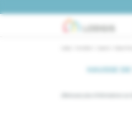
Panneau de gestion des cookies
Lodgis
Immobilier
L'agence
Espace Pre
HAUSSE DE
(Retrouvez plus d'informations sur l