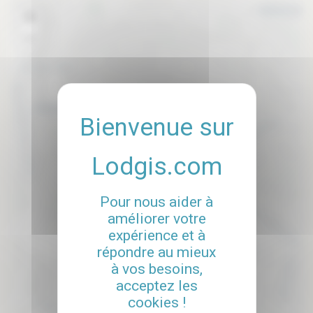
+
−
Pour nous aider à
améliorer votre
expérience et à
répondre au mieux
à vos besoins,
acceptez les
cookies !