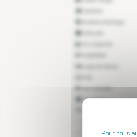
Cafetière
Bouilloire électrique
Grille pain
Fer à repasser
Congélateur
Linge de maison
Télé
Lave vaisselle
Lave linge
Internet tout compris
Air conditionné
Pour nous ai
Sèche linge