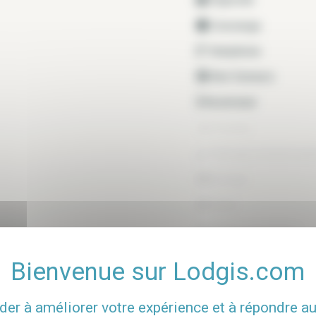
Concierge
Interphone
Non fumeurs
Ascenseur
Piscine
Ménage hebdomadaire
Garage
Cave
Idéal colocations
Local à vélos
Place de parking en o
der à améliorer votre expérience et à répondre a