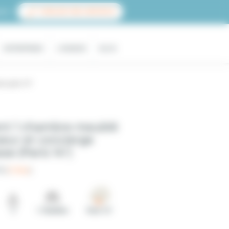
ace
PUBLIER UNE ANNONCE
ENTREPRISES
L'AGENCE
BLOG
e, paris 14°
t 1 chambre meublé
eur et concierge
e (Paris 14°)
5 (
3 Avis
)
2
1 Chambre
Paris 14°