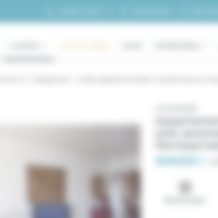
Mon esp
+33 (0)1 70 39 11 11
Ma sélection
LOCATION
HAUT DE GAMME
ACHAT
PROPRIÉTAIRES
on Paris 14
Montparnasse
Location appartement meublé 1 chambre avenue du main
n°21412929
Appartemen
avec ascens
Montparnass
4/
52.0 m² au sol.