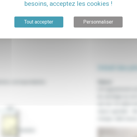
besoins, acceptez les cookies !
Tout accepter
Personnaliser
Détail des pi
 photos correspondantes
Séjour
Cet appartement es
du carrelage au sol
sur rue. Ce salon e
rue
séjour agréable : tél
manger, table basse
Chambre