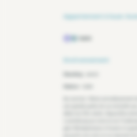
Appartement à louer Ave
Gaîté
Environnement
Standing :
animé
Station :
Gaîté
Au nord du 14ème arrondissement de
une grande partie de sa notoriété aux
début du XXe siècle. Aujourd’hui domi
Luxembourg au nord, la rue Froidevaux
gare Montparnasse à l’ouest, le quart
qui porte son nom et où reposent de