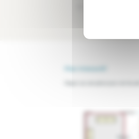
Terrasse
Plan interactif
Cliquer sur une pièce pour voir les
Séjour