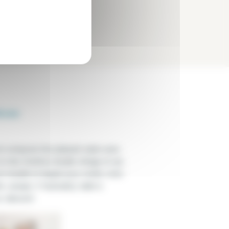
èces
t composé d'un plaisant salon avec
 et des fenêtres double vitrage et vue
st meublé et équipé pour rendre votre
é, canapé, 3 fauteuil(s), table à
, tabouret.