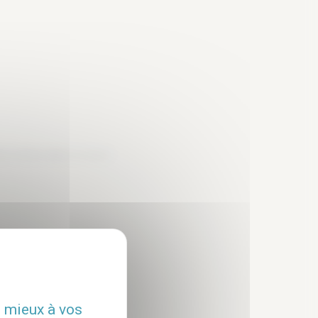
 inclus dans le loyer
ption
u mieux à vos