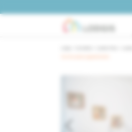
Panneau de gestion des cookies
Lodgis
Immobilier
Location Paris
Locati
Voir les autres appartements