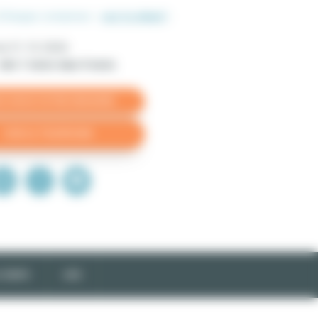
(Charges comprises -
voir le détail
)
 du
31-12-2026
min 1 mois
max 4 mois
VOIR LE TÉLÉPHONE
 TARIFS
AVIS
s
e
)