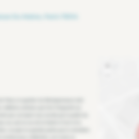
nue Du Maine, Paris 75014
+
−
 Paris, le quartier du Montparnasse doit
 célèbres artistes qui l’ont fréquenté au
né par sa haute tour, bordé par le jardin du
 au sud, la rue de la Santé à l’est et la
ier, occupé en grande partie par le cimetière
 nombreuses célébrités, est resté un