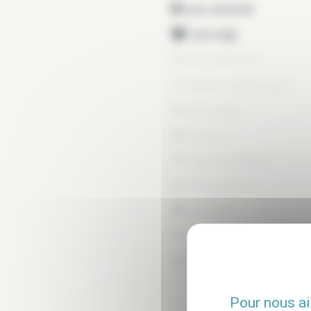
Lave vaisselle
Lave linge
Air conditionné
Internet tout compris
Sèche linge
Terrasse
Linge de maison
Fer à repasser
Grille pain
Bouilloire électrique
Cafetière
Pour nous ai