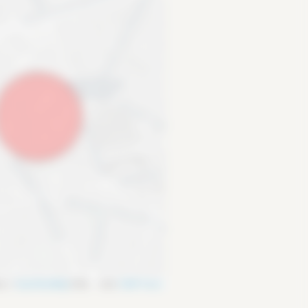
es ©
OpenStreetMap
/ODbL - rendu
OSM France