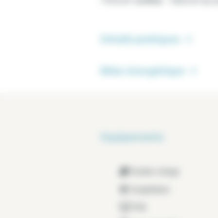
119.5 m² certifiée
-
124.6 m² au s
Détails pratiques
Bilan énergétique
Equipements
Double vitrage
Congélateur
Télé