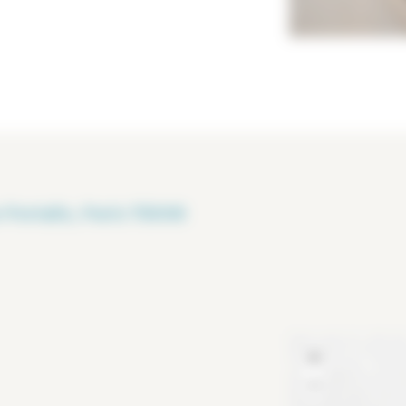
Portalis, Paris 75008
+
−