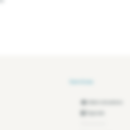
ol.
Services
Idéal colocations
Digicode
Ascenseur