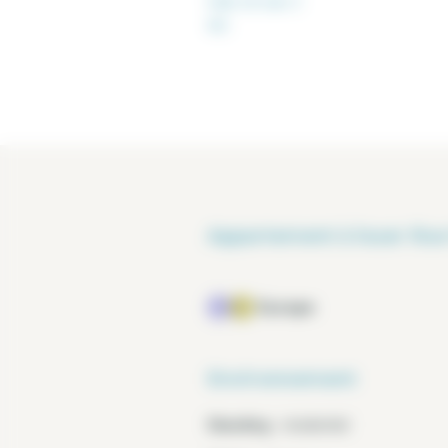
Salle de bain 2
WC
Appartement à louer Rue 
Europe
Environnement
Standing :
résidentiel