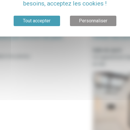
besoins, acceptez les cookies !
Tout accepter
Personnaliser
ose pas encore de plan
Détail des pi
Salle de sport
il et les photos..
Cet appartement di
de télé.