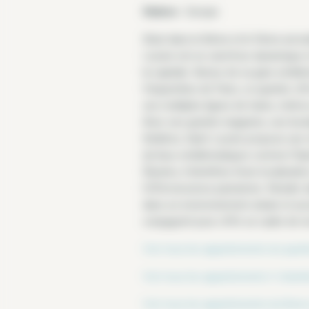
Station :
Europe
Situé dans le 8ème et le 9ème arrond
Lazare est un carrefour dynamique e
la capitale. Autour de sa gare emblé
fréquentées de Paris, ce quartier of
ses multiples lignes de trains, métro
Avec ses grands magasins, ses bouti
théâtres, Saint-Lazare propose une v
de lieux emblématiques comme l’Opé
Élysées, il bénéficie d’une localisatio
l’effervescence parisienne. Résider d
dans un environnement urbain et acce
conjuguent pour offrir un cadre de vie
Voir tous les appartements du quarti
Voir tous les appartements 3 chambr
Voir tous les appartements du 8eme