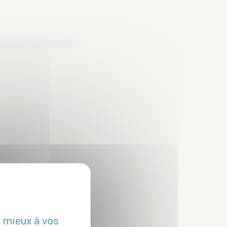
 inclus dans le loyer
ption
u mieux à vos