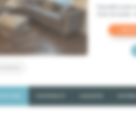
Disponible à partir
Durée de location :
r les photos
SUR LE BIEN
PLAN INTERACTIF
LOCALISATION
DISPONIBIL
4 500 €
/moi
nt 3 chambres meublé
(Charges comprises -
voir l
détail