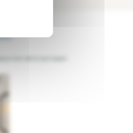
èces
spose d'une salle de sport équipée