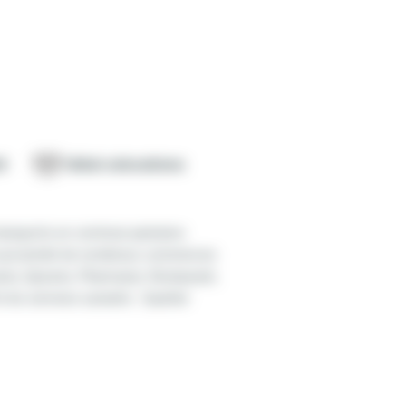
é
Idéal colocations