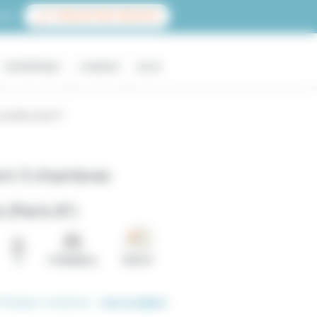
ace
PUBLIER UNE ANNONCE
ENTREPRISES
L'AGENCE
BLOG
ortalis, paris 8°
nt 3 chambres
 (Paris 8°)
5
3 Chambres
Paris 8°
(Charges comprises -
voir le détail
)