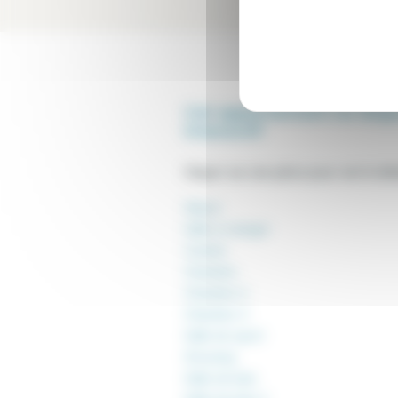
Cet appartement ne disp
interactif
Cliquer sur une pièce pour voir le déta
Séjour
Salle a manger
Cuisine
Chambre
Chambre 2
Chambre 3
Salle de sport
Dressing
Salle de bain