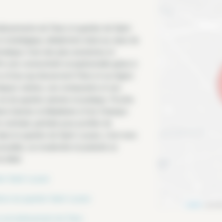
issements de Paris, le quartier de Saint-
t stratégique, idéalement situé au cœur de
matique, l’une des plus anciennes et
fre une connectivité exceptionnelle grâce à
s et bus qui desservent Paris et sa région.
ques variées, ses restaurants et ses
ie de quartier animée et pratique. Proche
ra Garnier, la Madeleine et les Champs-
n centrale, parfaite pour profiter de
ans le quartier de Saint-Lazare, c’est vivre
ssible, où modernité et praticité se
 idéal.
er Saint Lazare
es du quartier Saint Lazare
Leaflet
| donné
 arrondissement de Paris