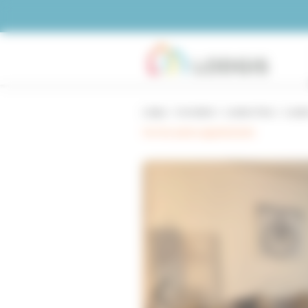
Panneau de gestion des cookies
Lodgis
Immobilier
Location Paris
Locati
Voir les autres appartements