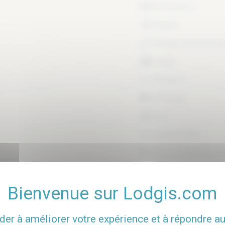
Non fumeurs
Piscine
Ménage hebdomadaire
Garage
Interphone
Concierge
Cave
Local à vélos
Place de parking en o
der à améliorer votre expérience et à répondre a