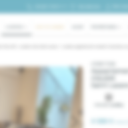
Mon esp
+33 (0)1 70 39 11 11
Ma sélection
LOCATION
HAUT DE GAMME
ACHAT
PROPRIÉTAIRES
on Paris 08
Location Gare Saint Lazare
Location appartement meublé 3 chambres rue p
n°60817246
Apparteme
meublé
Saint Lazare
119.5 m² certifiée
4 500 €
/mois