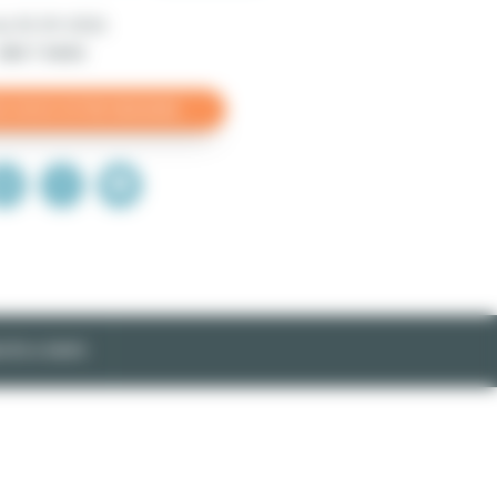
 du
30-09-2026
min 1 mois
ITÉS & TARIFS
s
e
)