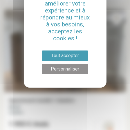
améliorer votre
expérience et à
répondre au mieux
à vos besoins,
acceptez les
cookies !
Tout accepter
Personnaliser
Appartement meublé 1 chambre
40 m²
Gobelins
1 955 €
/mois