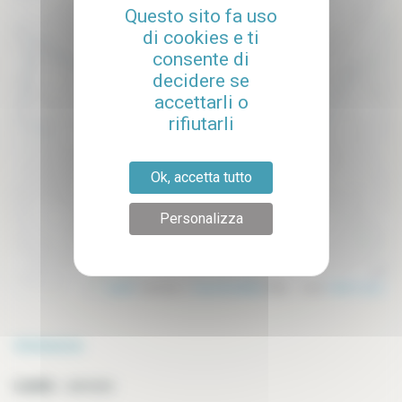
Questo sito fa uso
di cookies e ti
consente di
decidere se
accettarli o
rifiutarli
Ok, accetta tutto
Personalizza
Leaflet
| données ©
OpenStreetMap
/ODbL - rendu
OSM France
Vicinanze
Livello :
animato