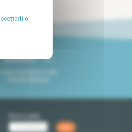
ccettarli o
4.8/5
CLIENTI SODDISFATTI DEL
NOSTRO SERVIZIO
Ricerca rapida