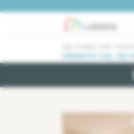
Pannello di gestione dei cookies
Lodgis
Immobiliare
Vendita
Val de mar
VENDITA VAL DE 