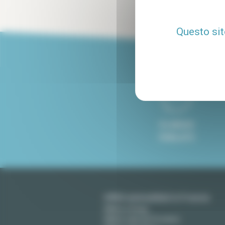
Questo sit
8 LINGUE
PARLATE
Affitti ammobiliati in Francia
Affitto a Parigi
Affitto a Aix-en-Provence