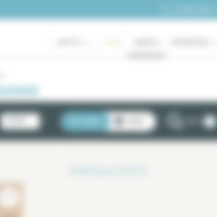
+33 (0)1 48 07 
AFFITTO
LUSSO
VENDITA
PROPRIETARI
ne
MARNE
1
NOVITÀ
LISTA
CARTA
FILTRI
1
RISULTATO