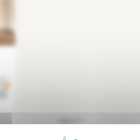
l de
arne
Pagina 1/1
1
(current)