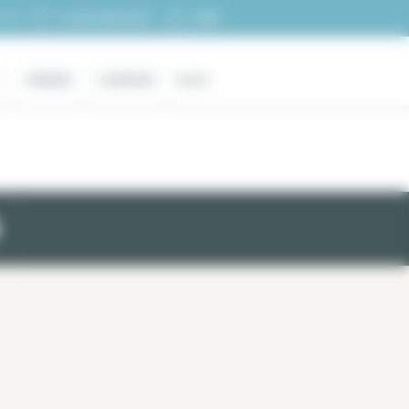
Login
11 11
La mia selezione
AZIENDE
L'AGENZIA
BLOG