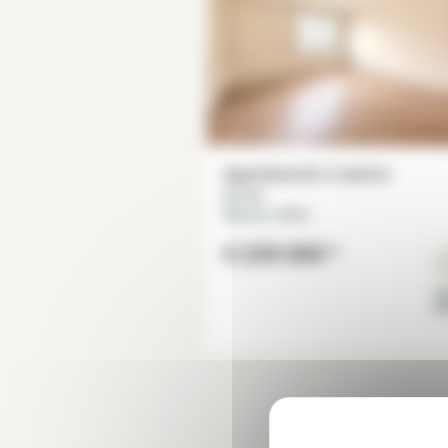
Appartamento 2 camere
67 m²
Maisons-Alfort
€ 259 000
*
Va
M