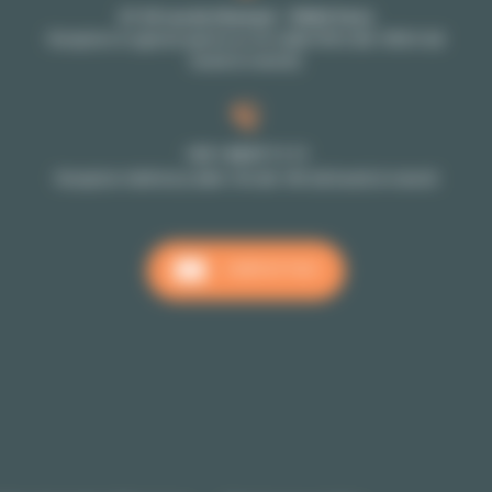
27-29 rue de Choiseul - 75002 Paris
Reception in agenzia aperta su rdv (dalle 9h30 alle 18h30 dal
lunedi al venerdi)
+33 1 48 07 11 11
Reception telefonica dalle 10h alle 18h dal lunedi al venerdi
CONTATTACI