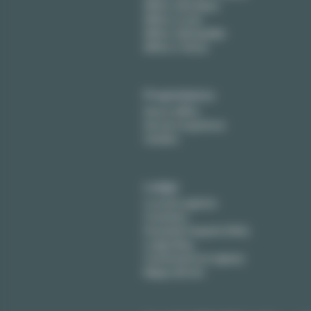
Affitto a Bordeaux
Affitto a Lione
Affitto a Montpellier
Affitto a Tolosa
Proprietarios
Dare in affitto
Servizio di gestione
Vendere
Lodgis
La nostra agenzia
Contattaci
Domande frequenti (FAQ)
Lodgis Blog
Commissioni (in inglese)
Mappa del sito